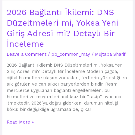
2026
2026 Bağlantı İkilemi: DNS
Bağlantı
Düzeltmeleri mi, Yoksa Yeni
İkilemi:
DNS
Giriş Adresi mi? Detaylı Bir
Düzeltmeleri
mi,
İnceleme
Yoksa
Leave a Comment
/
pb_common_may
/
Mujtaba Sharif
Yeni
Giriş
2026 Bağlantı İkilemi: DNS Düzeltmeleri mi, Yoksa Yeni
Adresi
Giriş Adresi mi? Detaylı Bir İnceleme Modern çağda,
mi?
dijital hizmetlere ulaşım zorlukları, fertlerin yüzleştiği en
Detaylı
sık görülen ve can sıkıcı bariyerlerden biridir. Resmi
Bir
mercilerce uygulanan bağlantı engellemeleri, bu
İnceleme
hizmetleri ve müşterileri aralıksız bir “takip” oyununa
itmektedir. 2026’ya doğru giderken, durumun niteliği
köklü bir değişikliğe uğramasa de, çıkar
Read More »