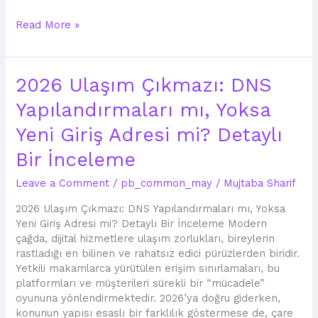
Read More »
2026
2026 Ulaşım Çıkmazı: DNS
Ulaşım
Yapılandırmaları mı, Yoksa
Çıkmazı:
DNS
Yeni Giriş Adresi mi? Detaylı
Yapılandırmaları
mı,
Bir İnceleme
Yoksa
Leave a Comment
/
pb_common_may
/
Mujtaba Sharif
Yeni
Giriş
2026 Ulaşım Çıkmazı: DNS Yapılandırmaları mı, Yoksa
Adresi
Yeni Giriş Adresi mi? Detaylı Bir İnceleme Modern
mi?
çağda, dijital hizmetlere ulaşım zorlukları, bireylerin
Detaylı
rastladığı en bilinen ve rahatsız edici pürüzlerden biridir.
Bir
Yetkili makamlarca yürütülen erişim sınırlamaları, bu
İnceleme
platformları ve müşterileri sürekli bir “mücadele”
oyununa yönlendirmektedir. 2026’ya doğru giderken,
konunun yapısı esaslı bir farklılık göstermese de, çare