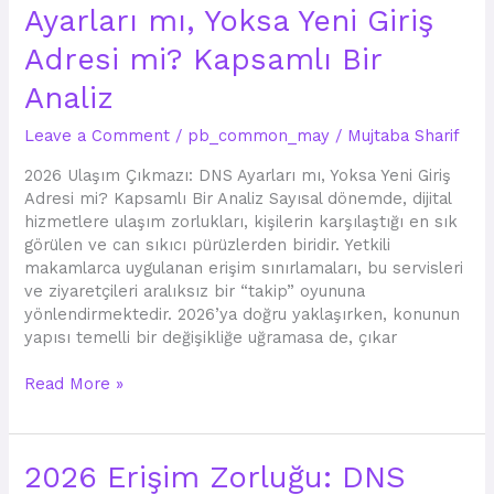
Ayarları mı, Yoksa Yeni Giriş
Çıkmazı:
DNS
Adresi mi? Kapsamlı Bir
Ayarları
mı,
Analiz
Yoksa
Leave a Comment
/
pb_common_may
/
Mujtaba Sharif
Yeni
Giriş
2026 Ulaşım Çıkmazı: DNS Ayarları mı, Yoksa Yeni Giriş
Adresi
Adresi mi? Kapsamlı Bir Analiz Sayısal dönemde, dijital
mi?
hizmetlere ulaşım zorlukları, kişilerin karşılaştığı en sık
Kapsamlı
görülen ve can sıkıcı pürüzlerden biridir. Yetkili
Bir
makamlarca uygulanan erişim sınırlamaları, bu servisleri
Analiz
ve ziyaretçileri aralıksız bir “takip” oyununa
yönlendirmektedir. 2026’ya doğru yaklaşırken, konunun
yapısı temelli bir değişikliğe uğramasa de, çıkar
Read More »
2026
2026 Erişim Zorluğu: DNS
Erişim