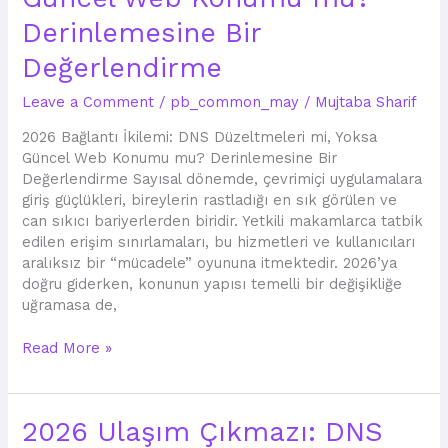
Düzeltmeleri
mi,
Derinlemesine Bir
Yoksa
Değerlendirme
Güncel
Web
Leave a Comment
/
pb_common_may
/
Mujtaba Sharif
Konumu
mu?
2026 Bağlantı İkilemi: DNS Düzeltmeleri mi, Yoksa
Derinlemesine
Güncel Web Konumu mu? Derinlemesine Bir
Bir
Değerlendirme Sayısal dönemde, çevrimiçi uygulamalara
Değerlendirme
giriş güçlükleri, bireylerin rastladığı en sık görülen ve
can sıkıcı bariyerlerden biridir. Yetkili makamlarca tatbik
edilen erişim sınırlamaları, bu hizmetleri ve kullanıcıları
aralıksız bir “mücadele” oyununa itmektedir. 2026’ya
doğru giderken, konunun yapısı temelli bir değişikliğe
uğramasa de,
Read More »
2026
2026 Ulaşım Çıkmazı: DNS
Ulaşım