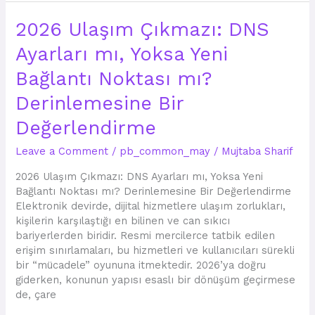
2026
2026 Ulaşım Çıkmazı: DNS
Ulaşım
Ayarları mı, Yoksa Yeni
Çıkmazı:
DNS
Bağlantı Noktası mı?
Ayarları
mı,
Derinlemesine Bir
Yoksa
Değerlendirme
Yeni
Bağlantı
Leave a Comment
/
pb_common_may
/
Mujtaba Sharif
Noktası
mı?
2026 Ulaşım Çıkmazı: DNS Ayarları mı, Yoksa Yeni
Derinlemesine
Bağlantı Noktası mı? Derinlemesine Bir Değerlendirme
Bir
Elektronik devirde, dijital hizmetlere ulaşım zorlukları,
Değerlendirme
kişilerin karşılaştığı en bilinen ve can sıkıcı
bariyerlerden biridir. Resmi mercilerce tatbik edilen
erişim sınırlamaları, bu hizmetleri ve kullanıcıları sürekli
bir “mücadele” oyununa itmektedir. 2026’ya doğru
giderken, konunun yapısı esaslı bir dönüşüm geçirmese
de, çare