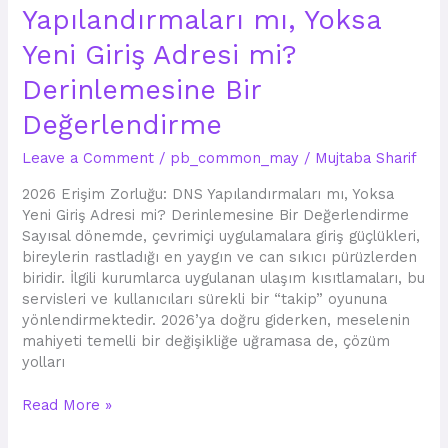
Yapılandırmaları mı, Yoksa
Zorluğu:
DNS
Yeni Giriş Adresi mi?
Yapılandırmaları
mı,
Derinlemesine Bir
Yoksa
Değerlendirme
Yeni
Giriş
Leave a Comment
/
pb_common_may
/
Mujtaba Sharif
Adresi
mi?
2026 Erişim Zorluğu: DNS Yapılandırmaları mı, Yoksa
Derinlemesine
Yeni Giriş Adresi mi? Derinlemesine Bir Değerlendirme
Bir
Sayısal dönemde, çevrimiçi uygulamalara giriş güçlükleri,
Değerlendirme
bireylerin rastladığı en yaygın ve can sıkıcı pürüzlerden
biridir. İlgili kurumlarca uygulanan ulaşım kısıtlamaları, bu
servisleri ve kullanıcıları sürekli bir “takip” oyununa
yönlendirmektedir. 2026’ya doğru giderken, meselenin
mahiyeti temelli bir değişikliğe uğramasa de, çözüm
yolları
Read More »