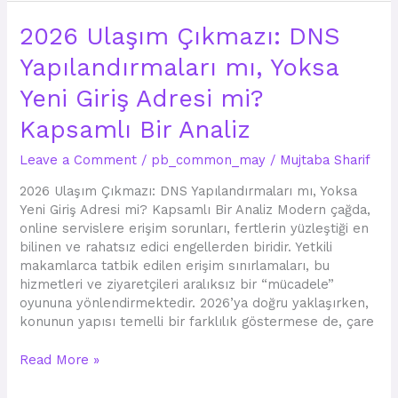
2026
2026 Ulaşım Çıkmazı: DNS
Ulaşım
Yapılandırmaları mı, Yoksa
Çıkmazı:
DNS
Yeni Giriş Adresi mi?
Yapılandırmaları
mı,
Kapsamlı Bir Analiz
Yoksa
Leave a Comment
/
pb_common_may
/
Mujtaba Sharif
Yeni
Giriş
2026 Ulaşım Çıkmazı: DNS Yapılandırmaları mı, Yoksa
Adresi
Yeni Giriş Adresi mi? Kapsamlı Bir Analiz Modern çağda,
mi?
online servislere erişim sorunları, fertlerin yüzleştiği en
Kapsamlı
bilinen ve rahatsız edici engellerden biridir. Yetkili
Bir
makamlarca tatbik edilen erişim sınırlamaları, bu
Analiz
hizmetleri ve ziyaretçileri aralıksız bir “mücadele”
oyununa yönlendirmektedir. 2026’ya doğru yaklaşırken,
konunun yapısı temelli bir farklılık göstermese de, çare
Read More »