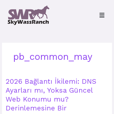
Skip
to
Menu
content
pb_common_may
2026
2026 Bağlantı İkilemi: DNS
Bağlantı
Ayarları mı, Yoksa Güncel
İkilemi:
DNS
Web Konumu mu?
Ayarları
mı,
Derinlemesine Bir
Yoksa