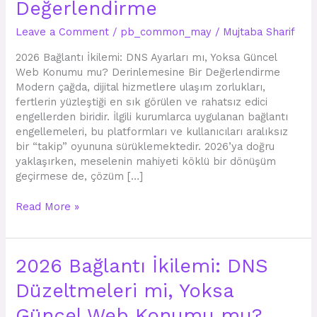
Değerlendirme
Güncel
Web
Leave a Comment
/
pb_common_may
/
Mujtaba Sharif
Konumu
mu?
2026 Bağlantı İkilemi: DNS Ayarları mı, Yoksa Güncel
Derinlemesine
Web Konumu mu? Derinlemesine Bir Değerlendirme
Bir
Modern çağda, dijital hizmetlere ulaşım zorlukları,
Değerlendirme
fertlerin yüzleştiği en sık görülen ve rahatsız edici
engellerden biridir. İlgili kurumlarca uygulanan bağlantı
engellemeleri, bu platformları ve kullanıcıları aralıksız
bir “takip” oyununa sürüklemektedir. 2026’ya doğru
yaklaşırken, meselenin mahiyeti köklü bir dönüşüm
geçirmese de, çözüm […]
Read More »
2026
2026 Bağlantı İkilemi: DNS
Bağlantı
Düzeltmeleri mi, Yoksa
İkilemi:
DNS
Güncel Web Konumu mu?