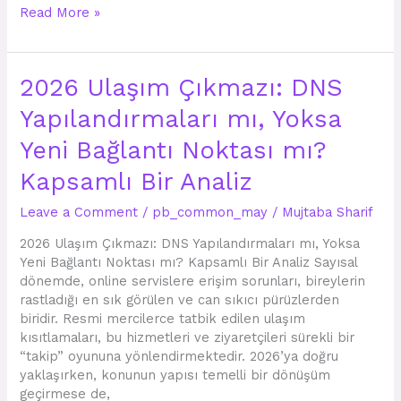
Read More »
2026
2026 Ulaşım Çıkmazı: DNS
Ulaşım
Yapılandırmaları mı, Yoksa
Çıkmazı:
DNS
Yeni Bağlantı Noktası mı?
Yapılandırmaları
mı,
Kapsamlı Bir Analiz
Yoksa
Leave a Comment
/
pb_common_may
/
Mujtaba Sharif
Yeni
Bağlantı
2026 Ulaşım Çıkmazı: DNS Yapılandırmaları mı, Yoksa
Noktası
Yeni Bağlantı Noktası mı? Kapsamlı Bir Analiz Sayısal
mı?
dönemde, online servislere erişim sorunları, bireylerin
Kapsamlı
rastladığı en sık görülen ve can sıkıcı pürüzlerden
Bir
biridir. Resmi mercilerce tatbik edilen ulaşım
Analiz
kısıtlamaları, bu hizmetleri ve ziyaretçileri sürekli bir
“takip” oyununa yönlendirmektedir. 2026’ya doğru
yaklaşırken, konunun yapısı temelli bir dönüşüm
geçirmese de,