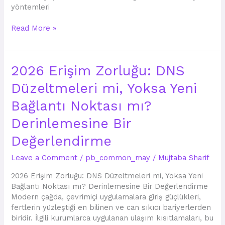
yöntemleri
Read More »
2026
2026 Erişim Zorluğu: DNS
Erişim
Düzeltmeleri mi, Yoksa Yeni
Zorluğu:
DNS
Bağlantı Noktası mı?
Düzeltmeleri
mi,
Derinlemesine Bir
Yoksa
Değerlendirme
Yeni
Bağlantı
Leave a Comment
/
pb_common_may
/
Mujtaba Sharif
Noktası
mı?
2026 Erişim Zorluğu: DNS Düzeltmeleri mi, Yoksa Yeni
Derinlemesine
Bağlantı Noktası mı? Derinlemesine Bir Değerlendirme
Bir
Modern çağda, çevrimiçi uygulamalara giriş güçlükleri,
Değerlendirme
fertlerin yüzleştiği en bilinen ve can sıkıcı bariyerlerden
biridir. İlgili kurumlarca uygulanan ulaşım kısıtlamaları, bu