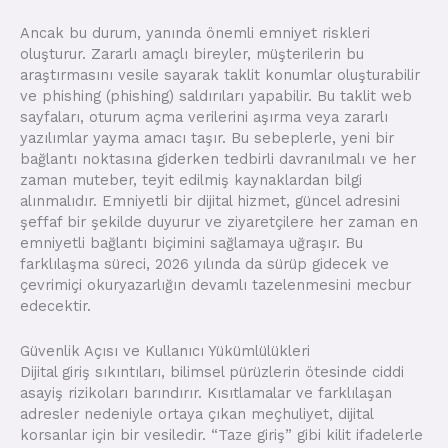
Ancak bu durum, yanında önemli emniyet riskleri
oluşturur. Zararlı amaçlı bireyler, müşterilerin bu
araştırmasını vesile sayarak taklit konumlar oluşturabilir
ve phishing (phishing) saldırıları yapabilir. Bu taklit web
sayfaları, oturum açma verilerini aşırma veya zararlı
yazılımlar yayma amacı taşır. Bu sebeplerle, yeni bir
bağlantı noktasına giderken tedbirli davranılmalı ve her
zaman muteber, teyit edilmiş kaynaklardan bilgi
alınmalıdır. Emniyetli bir dijital hizmet, güncel adresini
şeffaf bir şekilde duyurur ve ziyaretçilere her zaman en
emniyetli bağlantı biçimini sağlamaya uğraşır. Bu
farklılaşma süreci, 2026 yılında da sürüp gidecek ve
çevrimiçi okuryazarlığın devamlı tazelenmesini mecbur
edecektir.
Güvenlik Açısı ve Kullanıcı Yükümlülükleri
Dijital giriş sıkıntıları, bilimsel pürüzlerin ötesinde ciddi
asayiş rizikoları barındırır. Kısıtlamalar ve farklılaşan
adresler nedeniyle ortaya çıkan meçhuliyet, dijital
korsanlar için bir vesiledir. “Taze giriş” gibi kilit ifadelerle