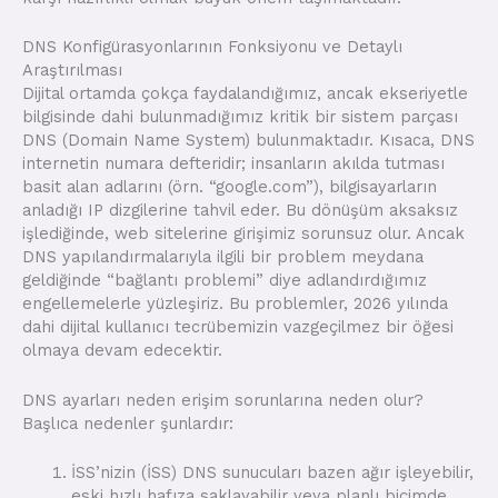
DNS Konfigürasyonlarının Fonksiyonu ve Detaylı
Araştırılması
Dijital ortamda çokça faydalandığımız, ancak ekseriyetle
bilgisinde dahi bulunmadığımız kritik bir sistem parçası
DNS (Domain Name System) bulunmaktadır. Kısaca, DNS
internetin numara defteridir; insanların akılda tutması
basit alan adlarını (örn. “google.com”), bilgisayarların
anladığı IP dizgilerine tahvil eder. Bu dönüşüm aksaksız
işlediğinde, web sitelerine girişimiz sorunsuz olur. Ancak
DNS yapılandırmalarıyla ilgili bir problem meydana
geldiğinde “bağlantı problemi” diye adlandırdığımız
engellemelerle yüzleşiriz. Bu problemler, 2026 yılında
dahi dijital kullanıcı tecrübemizin vazgeçilmez bir öğesi
olmaya devam edecektir.
DNS ayarları neden erişim sorunlarına neden olur?
Başlıca nedenler şunlardır:
İSS’nizin (İSS) DNS sunucuları bazen ağır işleyebilir,
eski hızlı hafıza saklayabilir veya planlı biçimde