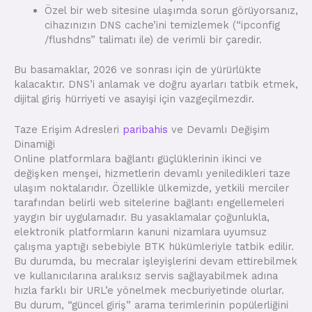
Özel bir web sitesine ulaşımda sorun görüyorsanız,
cihazınızın DNS cache’ini temizlemek (“ipconfig
/flushdns” talimatı ile) de verimli bir çaredir.
Bu basamaklar, 2026 ve sonrası için de yürürlükte
kalacaktır. DNS’i anlamak ve doğru ayarları tatbik etmek,
dijital giriş hürriyeti ve asayişi için vazgeçilmezdir.
Taze Erişim Adresleri
paribahis
ve Devamlı Değişim
Dinamiği
Online platformlara bağlantı güçlüklerinin ikinci ve
değişken menşei, hizmetlerin devamlı yeniledikleri taze
ulaşım noktalarıdır. Özellikle ülkemizde, yetkili merciler
tarafından belirli web sitelerine bağlantı engellemeleri
yaygın bir uygulamadır. Bu yasaklamalar çoğunlukla,
elektronik platformların kanuni nizamlara uyumsuz
çalışma yaptığı sebebiyle BTK hükümleriyle tatbik edilir.
Bu durumda, bu mecralar işleyişlerini devam ettirebilmek
ve kullanıcılarına aralıksız servis sağlayabilmek adına
hızla farklı bir URL’e yönelmek mecburiyetinde olurlar.
Bu durum, “güncel giriş” arama terimlerinin popülerliğini