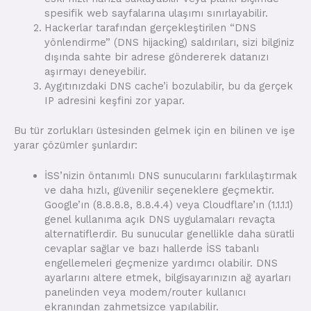
spesifik web sayfalarına ulaşımı sınırlayabilir.
Hackerlar tarafından gerçekleştirilen “DNS
yönlendirme” (DNS hijacking) saldırıları, sizi bilginiz
dışında sahte bir adrese göndererek datanızı
aşırmayı deneyebilir.
Aygıtınızdaki DNS cache’i bozulabilir, bu da gerçek
IP adresini keşfini zor yapar.
Bu tür zorlukları üstesinden gelmek için en bilinen ve işe
yarar çözümler şunlardır:
İSS’nizin öntanımlı DNS sunucularını farklılaştırmak
ve daha hızlı, güvenilir seçeneklere geçmektir.
Google’ın (8.8.8.8, 8.8.4.4) veya Cloudflare’ın (1.1.1.1)
genel kullanıma açık DNS uygulamaları revaçta
alternatiflerdir. Bu sunucular genellikle daha süratli
cevaplar sağlar ve bazı hallerde İSS tabanlı
engellemeleri geçmenize yardımcı olabilir. DNS
ayarlarını altere etmek, bilgisayarınızın ağ ayarları
panelinden veya modem/router kullanıcı
ekranından zahmetsizce yapılabilir.