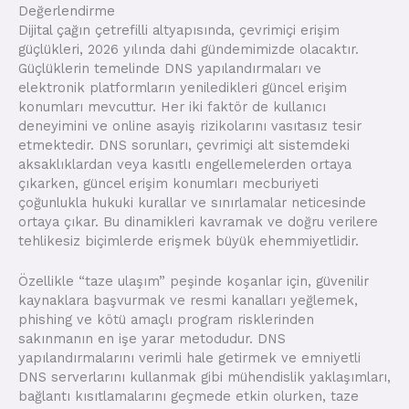
Değerlendirme
Dijital çağın çetrefilli altyapısında, çevrimiçi erişim
güçlükleri, 2026 yılında dahi gündemimizde olacaktır.
Güçlüklerin temelinde DNS yapılandırmaları ve
elektronik platformların yeniledikleri güncel erişim
konumları mevcuttur. Her iki faktör de kullanıcı
deneyimini ve online asayiş rizikolarını vasıtasız tesir
etmektedir. DNS sorunları, çevrimiçi alt sistemdeki
aksaklıklardan veya kasıtlı engellemelerden ortaya
çıkarken, güncel erişim konumları mecburiyeti
çoğunlukla hukuki kurallar ve sınırlamalar neticesinde
ortaya çıkar. Bu dinamikleri kavramak ve doğru verilere
tehlikesiz biçimlerde erişmek büyük ehemmiyetlidir.
Özellikle “taze ulaşım” peşinde koşanlar için, güvenilir
kaynaklara başvurmak ve resmi kanalları yeğlemek,
phishing ve kötü amaçlı program risklerinden
sakınmanın en işe yarar metodudur. DNS
yapılandırmalarını verimli hale getirmek ve emniyetli
DNS serverlarını kullanmak gibi mühendislik yaklaşımları,
bağlantı kısıtlamalarını geçmede etkin olurken, taze