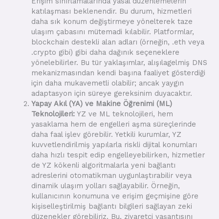
Erişim sınırlamalarında yasal düzenlemelerin
katılaşması beklenendir. Bu durum, hizmetleri
daha sık konum değiştirmeye yönelterek taze
ulaşım çabasını mütemadi kılabilir. Platformlar,
blockchain destekli alan adları (örneğin, .eth veya
.crypto gibi) gibi daha dağınık seçeneklere
yönelebilirler. Bu tür yaklaşımlar, alışılagelmiş DNS
mekanizmasından kendi başına faaliyet gösterdiği
için daha mukavemetli olabilir; ancak yaygın
adaptasyon için süreye gereksinim duyacaktır.
Yapay Akıl (YA) ve Makine Öğrenimi (ML)
Teknolojileri:
YZ ve ML teknolojileri, hem
yasaklama hem de engelleri aşma süreçlerinde
daha faal işlev görebilir. Yetkili kurumlar, YZ
kuvvetlendirilmiş yapılarla riskli dijital konumları
daha hızlı tespit edip engelleyebilirken, hizmetler
de YZ kökenli algoritmalarla yeni bağlantı
adreslerini otomatikman uygunlaştırabilir veya
dinamik ulaşım yolları sağlayabilir. Örneğin,
kullanıcının konumuna ve erişim geçmişine göre
kişiselleştirilmiş bağlantı bilgileri sağlayan zeki
düzenekler görebiliriz. Bu, ziyaretçi yaşantısını