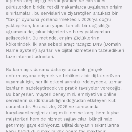
kişilerin karşılaştığı en sık görülen ve can sıkıcı
pürüzlerden biridir. Yetkili makamlarca uygulanan erişim
sınırlamaları, bu servisleri ve ziyaretçileri aralıksız bir
“takip” oyununa yönlendirmektedir. 2026’ya doğru
yaklaşırken, konunun yapısı temelli bir değişikliğe
uğramasa de, çıkar biçimleri ve birey yaklaşımları
gelişecektir. Bu metinde, erişim güçlüklerinin
kökenindeki iki ana sebebi araştıracağız: DNS (Domain
Name System) ayarları ve dijital hizmetlerin tazeledikleri
taze internet adresleri.
Bu karmaşık durumu daha iyi anlamak, gerçek
enformasyona erişmek ve tehlikesiz bir dijital serüven
yaşamak için, her iki etkeni ayrıntılı irdeleyecek, uzman
izahlarını sadeleştirecek ve pratik tavsiyeler vereceğiz.
Bu bariyerler, müşteri deneyimini, emniyeti ve online
servislerin sürdürülebilirliğini doğrudan etkileyen kilit
durumlardır. Bu analizle, 2026 ve sonrasında
karşılaşabileceğimiz ulaşım ikilemine karşı hem kişisel
müşterileri hem de hizmet sağlayıcıları bilinçli hale
getirmeyi gaye ediniyoruz. Dijital dünyanın sıkıntılarına
karşı hazırlıklı olmak büyük önem taşımaktadır.