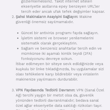
gözlemlemelisiniz. Taklit internet siteleri
ekseriyetle asıllarına epey benzeyen URL’ler
tercih eder ancak ufak tefek değişimler kapsar.
Şahsi Makinaların Asayişini Sağlayın:
Makine
güvenliği önemsiz sayılmamalıdır.
Güncel bir antivirüs programı fayda sağlayın.
İşletim sistemi ve browser yenilemelerini
sistematik olarak gerçekleştirin.
Sağlam ve benzersiz anahtarlar tercih edin ve
mümkünse iki aşamalı kimlik teyidi (2FA)
fonksiyonunu devreye sokun.
İtibar edilmeyen bir siteye sevk edildiğinizde veya
kuşkulu bir linke tıkladığınızda, bu uygulamalar sizi
olası tehlikelere karşı bildirebilir veya virüslerin
makinenize yayılmasını durdurabilir.
VPN Faydasında Tedbirli Davranın:
VPN (Sanal Özel
Ağ) tercihi yaygın bir metot olsa da, güvenlik
yönünden tedbirli davranılmalıdır; bedava sanal
özel ağlar ekseriyetle data saklılığı rizikoları taşır.