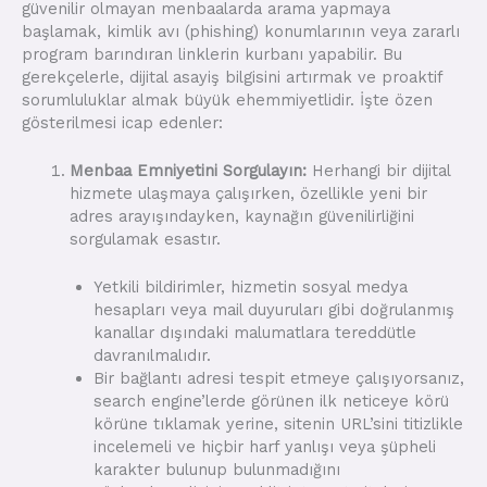
güvenilir olmayan menbaalarda arama yapmaya
başlamak, kimlik avı (phishing) konumlarının veya zararlı
program barındıran linklerin kurbanı yapabilir. Bu
gerekçelerle, dijital asayiş bilgisini artırmak ve proaktif
sorumluluklar almak büyük ehemmiyetlidir. İşte özen
gösterilmesi icap edenler:
Menbaa Emniyetini Sorgulayın:
Herhangi bir dijital
hizmete ulaşmaya çalışırken, özellikle yeni bir
adres arayışındayken, kaynağın güvenilirliğini
sorgulamak esastır.
Yetkili bildirimler, hizmetin sosyal medya
hesapları veya mail duyuruları gibi doğrulanmış
kanallar dışındaki malumatlara tereddütle
davranılmalıdır.
Bir bağlantı adresi tespit etmeye çalışıyorsanız,
search engine’lerde görünen ilk neticeye körü
körüne tıklamak yerine, sitenin URL’sini titizlikle
incelemeli ve hiçbir harf yanlışı veya şüpheli
karakter bulunup bulunmadığını