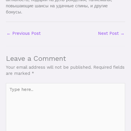
повышающие шансы на удачные спины, и другие
бонусы.
←
Previous Post
Next Post
→
Leave a Comment
Your email address will not be published.
Required fields
are marked
*
Type
here..