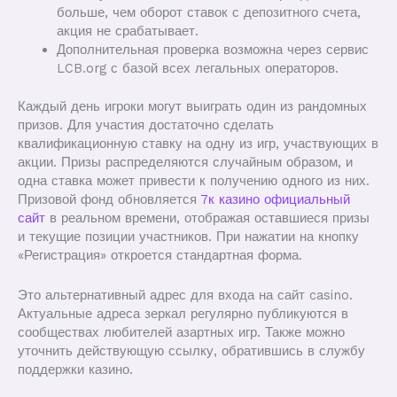
больше, чем оборот ставок с депозитного счета,
акция не срабатывает.
Дополнительная проверка возможна через сервис
LCB.org с базой всех легальных операторов.
Каждый день игроки могут выиграть один из рандомных
призов. Для участия достаточно сделать
квалификационную ставку на одну из игр, участвующих в
акции. Призы распределяются случайным образом, и
одна ставка может привести к получению одного из них.
Призовой фонд обновляется
7к казино официальный
сайт
в реальном времени, отображая оставшиеся призы
и текущие позиции участников. При нажатии на кнопку
«Регистрация» откроется стандартная форма.
Это альтернативный адрес для входа на сайт casino.
Актуальные адреса зеркал регулярно публикуются в
сообществах любителей азартных игр. Также можно
уточнить действующую ссылку, обратившись в службу
поддержки казино.