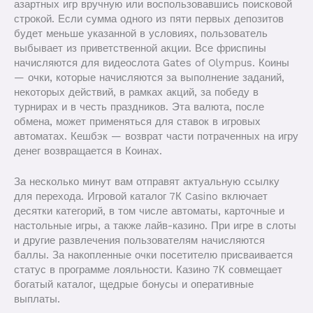
азартных игр вручную или воспользовавшись поисковой
строкой. Если сумма одного из пяти первых депозитов
будет меньше указанной в условиях, пользователь
выбывает из приветственной акции. Все фриспины
начисляются для видеослота Gates of Olympus. Коины
— очки, которые начисляются за выполнение заданий,
некоторых действий, в рамках акций, за победу в
турнирах и в честь праздников. Эта валюта, после
обмена, может применяться для ставок в игровых
автоматах. Кешбэк — возврат части потраченных на игру
денег возвращается в Коинах.
За несколько минут вам отправят актуальную ссылку
для перехода. Игровой каталог 7К Casino включает
десятки категорий, в том числе автоматы, карточные и
настольные игры, а также лайв-казино. При игре в слоты
и другие развлечения пользователям начисляются
баллы. За накопленные очки посетителю присваивается
статус в программе лояльности. Казино 7К совмещает
богатый каталог, щедрые бонусы и оперативные
выплаты.