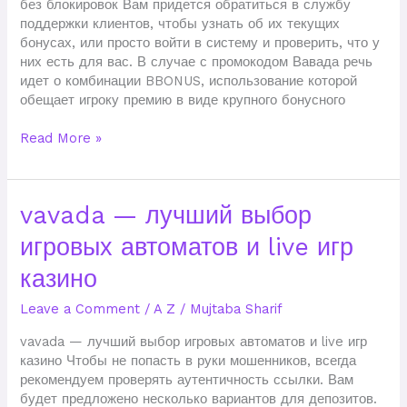
без
без блокировок Вам придется обратиться в службу
блокировок
поддержки клиентов, чтобы узнать об их текущих
бонусах, или просто войти в систему и проверить, что у
них есть для вас. В случае с промокодом Вавада речь
идет о комбинации BBONUS, использование которой
обещает игроку премию в виде крупного бонусного
Read More »
vavada
vavada — лучший выбор
—
игровых автоматов и live игр
лучший
выбор
казино
игровых
автоматов
Leave a Comment
/
A Z
/
Mujtaba Sharif
и
live
vavada — лучший выбор игровых автоматов и live игр
игр
казино Чтобы не попасть в руки мошенников, всегда
казино
рекомендуем проверять аутентичность ссылки. Вам
будет предложено несколько вариантов для депозитов.