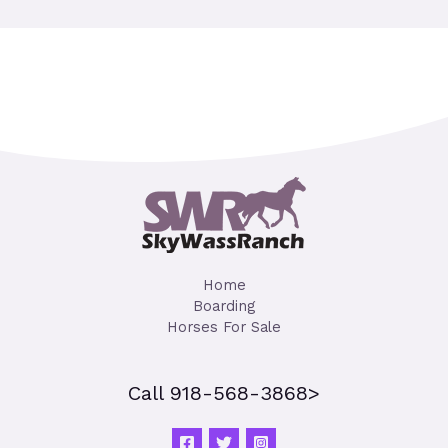
Home
Boarding
Horses For Sale
Call 918-568-3868>