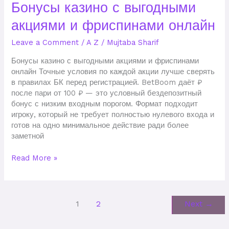
Бонусы
Бонусы казино с выгодными
казино
акциями и фриспинами онлайн
с
выгодными
Leave a Comment
/
A Z
/
Mujtaba Sharif
акциями
и
Бонусы казино с выгодными акциями и фриспинами
фриспинами
онлайн Точные условия по каждой акции лучше сверять
онлайн
в правилах БК перед регистрацией. BetBoom даёт ₽
после пари от 100 ₽ — это условный бездепозитный
бонус с низким входным порогом. Формат подходит
игроку, который не требует полностью нулевого входа и
готов на одно минимальное действие ради более
заметной
Read More »
1
2
Next
→