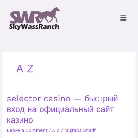
Skip
to
Menu
content
A Z
selector
selector casino — быстрый
casino
вход на официальный сайт
—
быстрый
казино
вход
на
Leave a Comment
/
A Z
/
Mujtaba Sharif
официальный