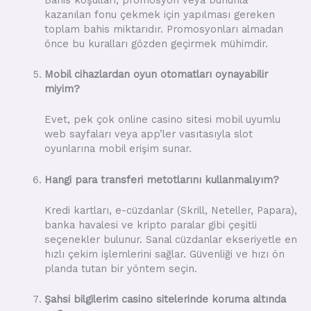
kazanılan fonu çekmek için yapılması gereken
toplam bahis miktarıdır. Promosyonları almadan
önce bu kuralları gözden geçirmek mühimdir.
Mobil cihazlardan oyun otomatları oynayabilir
miyim?
Evet, pek çok online casino sitesi mobil uyumlu
web sayfaları veya app’ler vasıtasıyla slot
oyunlarına mobil erişim sunar.
Hangi para transferi metotlarını kullanmalıyım?
Kredi kartları, e-cüzdanlar (Skrill, Neteller, Papara),
banka havalesi ve kripto paralar gibi çeşitli
seçenekler bulunur. Sanal cüzdanlar ekseriyetle en
hızlı çekim işlemlerini sağlar. Güvenliği ve hızı ön
planda tutan bir yöntem seçin.
Şahsi bilgilerim casino sitelerinde koruma altında