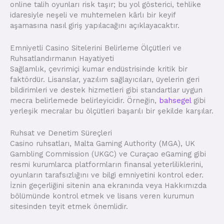
online talih oyunları risk taşır; bu yol gösterici, tehlike
idaresiyle neşeli ve muhtemelen kârlı bir keyif
aşamasına nasıl giriş yapılacağını açıklayacaktır.
Emniyetli Casino Sitelerini Belirleme Ölçütleri ve
Ruhsatlandırmanın Hayatiyeti
Sağlamlık, çevrimiçi kumar endüstrisinde kritik bir
faktördür. Lisanslar, yazılım sağlayıcıları, üyelerin geri
bildirimleri ve destek hizmetleri gibi standartlar uygun
mecra belirlemede belirleyicidir. Örneğin,
bahsegel
gibi
yerleşik mecralar bu ölçütleri başarılı bir şekilde karşılar.
Ruhsat ve Denetim Süreçleri
Casino ruhsatları, Malta Gaming Authority (MGA), UK
Gambling Commission (UKGC) ve Curaçao eGaming gibi
resmi kurumlarca platformların finansal yeterliliklerini,
oyunların tarafsızlığını ve bilgi emniyetini kontrol eder.
İznin geçerliğini sitenin ana ekranında veya Hakkımızda
bölümünde kontrol etmek ve lisans veren kurumun
sitesinden teyit etmek önemlidir.