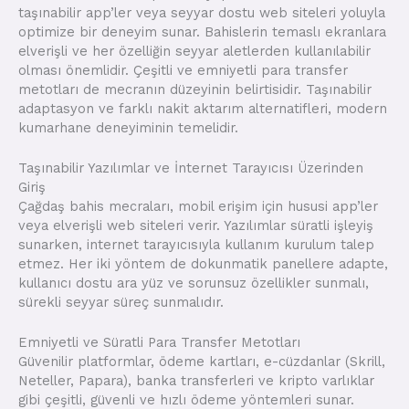
taşınabilir app’ler veya seyyar dostu web siteleri yoluyla
optimize bir deneyim sunar. Bahislerin temaslı ekranlara
elverişli ve her özelliğin seyyar aletlerden kullanılabilir
olması önemlidir. Çeşitli ve emniyetli para transfer
metotları de mecranın düzeyinin belirtisidir. Taşınabilir
adaptasyon ve farklı nakit aktarım alternatifleri, modern
kumarhane deneyiminin temelidir.
Taşınabilir Yazılımlar ve İnternet Tarayıcısı Üzerinden
Giriş
Çağdaş bahis mecraları, mobil erişim için hususi app’ler
veya elverişli web siteleri verir. Yazılımlar süratli işleyiş
sunarken, internet tarayıcısıyla kullanım kurulum talep
etmez. Her iki yöntem de dokunmatik panellere adapte,
kullanıcı dostu ara yüz ve sorunsuz özellikler sunmalı,
sürekli seyyar süreç sunmalıdır.
Emniyetli ve Süratli Para Transfer Metotları
Güvenilir platformlar, ödeme kartları, e-cüzdanlar (Skrill,
Neteller, Papara), banka transferleri ve kripto varlıklar
gibi çeşitli, güvenli ve hızlı ödeme yöntemleri sunar.