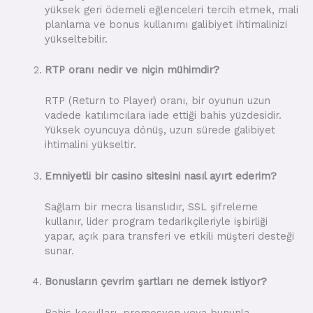
yüksek geri ödemeli eğlenceleri tercih etmek, mali
planlama ve bonus kullanımı galibiyet ihtimalinizi
yükseltebilir.
RTP oranı nedir ve niçin mühimdir?
RTP (Return to Player) oranı, bir oyunun uzun
vadede katılımcılara iade ettiği bahis yüzdesidir.
Yüksek oyuncuya dönüş, uzun sürede galibiyet
ihtimalini yükseltir.
Emniyetli bir casino sitesini nasıl ayırt ederim?
Sağlam bir mecra lisanslıdır, SSL şifreleme
kullanır, lider program tedarikçileriyle işbirliği
yapar, açık para transferi ve etkili müşteri desteği
sunar.
Bonusların çevrim şartları ne demek istiyor?
Bahis koşulları, promosyon veya bununla