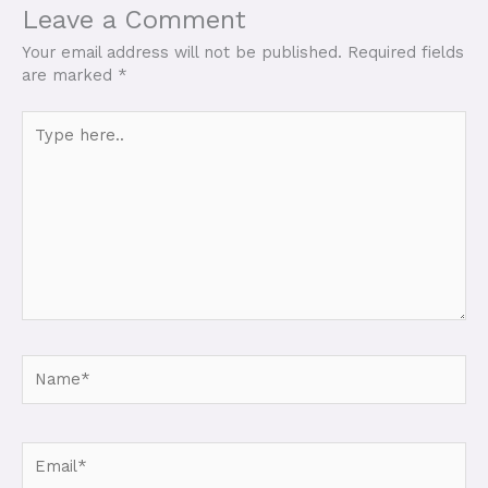
Leave a Comment
Your email address will not be published.
Required fields
are marked
*
Type
here..
Name*
Email*