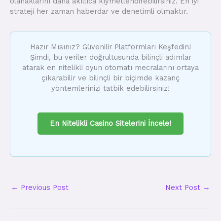
olanaklarını daha akıllıca kıymetlendirebilirsiniz. En iyi
strateji her zaman haberdar ve denetimli olmaktır.
Hazır Mısınız? Güvenilir Platformları Keşfedin!
Şimdi, bu veriler doğrultusunda bilinçli adımlar
atarak en nitelikli oyun otomatı mecralarını ortaya
çıkarabilir ve bilinçli bir biçimde kazanç
yöntemlerinizi tatbik edebilirsiniz!
En Nitelikli Casino Sitelerini İncele!
←
Previous Post
Next Post
→