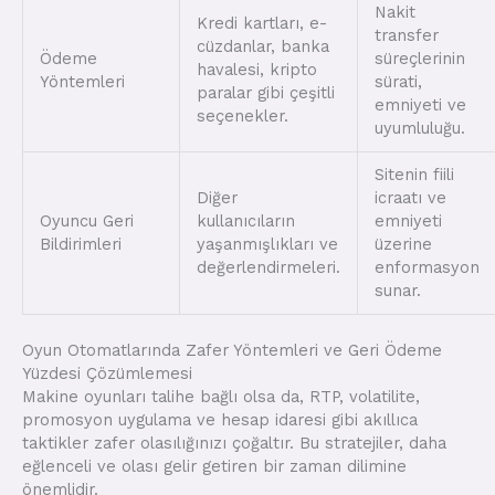
Nakit
Kredi kartları, e-
transfer
cüzdanlar, banka
Ödeme
süreçlerinin
havalesi, kripto
Yöntemleri
sürati,
paralar gibi çeşitli
emniyeti ve
seçenekler.
uyumluluğu.
Sitenin fiili
Diğer
icraatı ve
Oyuncu Geri
kullanıcıların
emniyeti
Bildirimleri
yaşanmışlıkları ve
üzerine
değerlendirmeleri.
enformasyon
sunar.
Oyun Otomatlarında Zafer Yöntemleri ve Geri Ödeme
Yüzdesi Çözümlemesi
Makine oyunları talihe bağlı olsa da, RTP, volatilite,
promosyon uygulama ve hesap idaresi gibi akıllıca
taktikler zafer olasılığınızı çoğaltır. Bu stratejiler, daha
eğlenceli ve olası gelir getiren bir zaman dilimine
önemlidir.