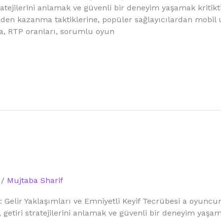
atejilerini anlamak ve güvenli bir deneyim yaşamak kritikt
rinden kazanma taktiklerine, popüler sağlayıcılardan mobi
a, RTP oranları, sorumlu oyun
/
Mujtaba Sharif
: Gelir Yaklaşımları ve Emniyetli Keyif Tecrübesi a oyuncun
tiri stratejilerini anlamak ve güvenli bir deneyim yaşamak