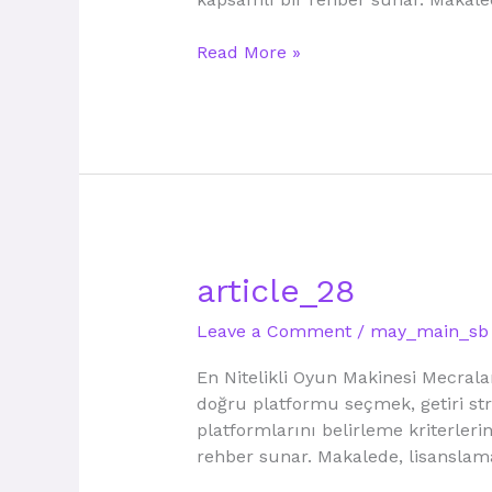
Read More »
article_28
article_28
Leave a Comment
/
may_main_sb
En Nitelikli Oyun Makinesi Mecrala
doğru platformu seçmek, getiri str
platformlarını belirleme kriterle
rehber sunar. Makalede, lisanslam