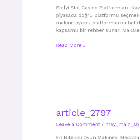
En İyi Slot Casino Platformları: Ka
piyasada doğru platformu seçmek, ge
makine oyunu platformlarını belir
kapsamlı bir rehber sunar. Makale
Read More »
article_2797
article_2797
Leave a Comment
/
may_main_sb
En Nitelikli Oyun Makinesi Mecrala