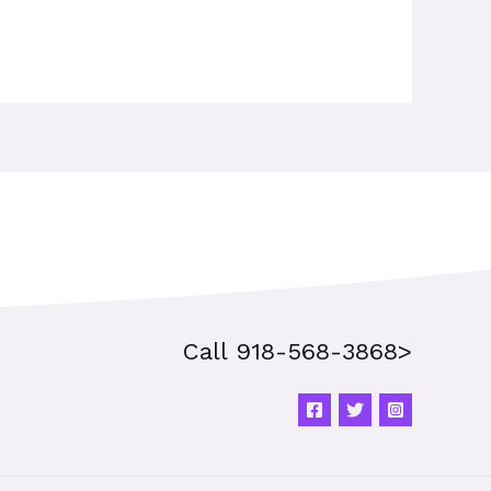
Call 918-568-3868>