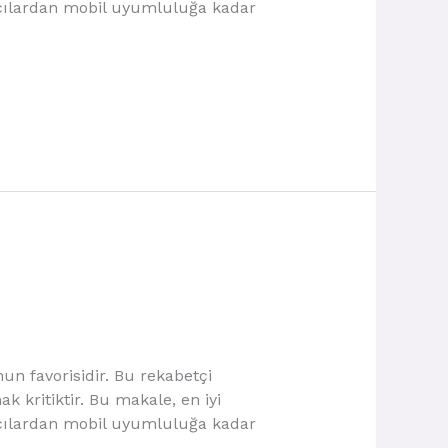
ıcılardan mobil uyumluluğa kadar
un favorisidir. Bu rekabetçi
 kritiktir. Bu makale, en iyi
ıcılardan mobil uyumluluğa kadar