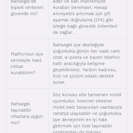
Bahsegel’de
eder ve katı mahremiyet
kişisel verilerim
kuralları benimser. Hesap
güvende mi?
emniyetini artırmak için çift
aşamalı doğrulama (2FA) gibi
isteğe bağlı güvenlik önlemleri
de sağlar.
Bahsegel üye desteğiyle
çoğunlukla günün her saati canlı
Platformun üye
chat, e-posta ve bazen telefon
servisiyle nasıl
hattı aracılığıyla iletişime
irtibat
geçebilirsiniz. Yardım kadrosu,
kurabilirim?
hızlı ve çözüm odaklı destek
sunar.
Söz konusu site tamamen mobil
uyumludur. İnternet sitesine
Bahsegel
mobil web tarayıcıları vasıtasıyla
taşınabilir
rahatça ulaşılabilir ve çoğunlukla
cihazlara uygun
üye deneyimini en iyi hale
mu?
getirmek için özel taşınabilir
programları da bulunur.