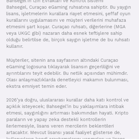
Bahsegel’in İzin Evrakları ve Kontrol Sistemi
Bahsegel, Curaçao eGaming ruhsatına sahiptir. Bu yaygın
lisans, işletmelerin kurallara riayet etmesini, şeffaf oyun
kurallarını uygulamasını ve müşteri verilerini muhafaza
etmesini şart koşar. Curaçao ruhsatı, diğerlerine (MGA
veya UKGC gibi) nazaran daha esnek teftişlere sahip
olduğu belirtilse de, birçok saygın işletme de bu ruhsatı
kullanır.
Müşteriler, sitenin ana sayfasının altındaki Curaçao
eGaming logosuna tıklayarak lisansın geçerliliğini ve
ayrıntılarını teyit edebilir. Bu netlik açısından mühimdir.
Olası anlaşmazlıklarda denetleyici makamın bulunması,
ekstra emniyet temin eder.
2026’ya doğru, uluslararası kurallar daha katı kontrol ve
açıklık isteyecek; Bahsegel’in bu yaklaşımlara intibak
etmesi, saygınlığını artırması bakımından hayati. Kripto
paraların ve yapay zeka destekli kontrollerin
ilerlemesiyle, lisans veren mercilerin beklentileri
artacaktır. Mevcut lisansı yasal faaliyet gösterse de,