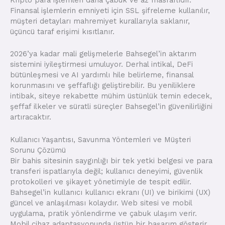
Kripto para işlemleri daha çabuk ve az masraflıdır.
Finansal işlemlerin emniyeti için SSL şifreleme kullanılır,
müşteri detayları mahremiyet kurallarıyla saklanır,
üçüncü taraf erişimi kısıtlanır.
2026’ya kadar mali gelişmelerle Bahsegel’in aktarım
sistemini iyileştirmesi umuluyor. Derhal intikal, DeFi
bütünleşmesi ve AI yardımlı hile belirleme, finansal
korunmasını ve şeffaflığı geliştirebilir. Bu yeniliklere
intibak, siteye rekabette mühim üstünlük temin edecek,
şeffaf ilkeler ve süratli süreçler Bahsegel’in güvenilirliğini
artıracaktır.
Kullanıcı Yaşantısı, Savunma Yöntemleri ve Müşteri
Sorunu Çözümü
Bir bahis sitesinin saygınlığı bir tek yetki belgesi ve para
transferi ispatlarıyla değil; kullanıcı deneyimi, güvenlik
protokolleri ve şikayet yönetimiyle de tespit edilir.
Bahsegel’in kullanıcı kullanıcı ekranı (UI) ve birikimi (UX)
güncel ve anlaşılması kolaydır. Web sitesi ve mobil
uygulama, pratik yönlendirme ve çabuk ulaşım verir.
Mobil cihaz adaptasyonunda üstün bir başarım gösterir.