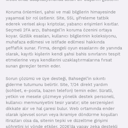
Koruma önlemleri, şahsi ve mali bilgilerin himayesinde
yaşamsal bir rol üstlenir. Site, SSL şifreleme tatbik
ederek verisel akışı kriptolar, yabancı erişimleri kısıtlar.
Seçmeli 2FA arzı, Bahsegel’in koruma özenini ortaya
koyar. Gizlilik esasları, kullanıcı bilgilerinin koleksiyonu,
muhafaza edilmesi ve istifade edilmesi hakkında
şeffaflık sunar. Firma, dengeli oyun esaslarını de yanında
olarak, kayıtlı kişilerin kendi şahsi bahis sınırlarını tespit
etmelerine veya kendilerini uzaklaştırmalarına fırsat
sunan gereçler temin eder.
Sorun çözümü ve üye desteği, Bahsegel’in sıkıntı
giderme tutumunu belirtir. Site, 7/24 direkt yardım
(sohbet, e-posta, bazen telefon) temin eder. Süratli,
yetkin ve mesele çözmeye yönelik destek personeli,
kullanıcı memnuniyetini tesir yaratır; site serzenişleri
dikkate alır ve hal çaresi bulur. Web ortamında ender
olarak işlevsel sorun veya ikramiye döndürme koşulları
itirazları olsa da, sitenin tepki ve düzeltme girişimi
şöhretini iyi yönde etkiler. 2026’da yapay zeka destekli