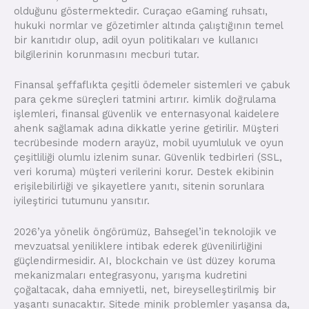
olduğunu göstermektedir. Curaçao eGaming ruhsatı,
hukuki normlar ve gözetimler altında çalıştığının temel
bir kanıtıdır olup, adil oyun politikaları ve kullanıcı
bilgilerinin korunmasını mecburi tutar.
Finansal şeffaflıkta çeşitli ödemeler sistemleri ve çabuk
para çekme süreçleri tatmini artırır. kimlik doğrulama
işlemleri, finansal güvenlik ve enternasyonal kaidelere
ahenk sağlamak adına dikkatle yerine getirilir. Müşteri
tecrübesinde modern arayüz, mobil uyumluluk ve oyun
çeşitliliği olumlu izlenim sunar. Güvenlik tedbirleri (SSL,
veri koruma) müşteri verilerini korur. Destek ekibinin
erişilebilirliği ve şikayetlere yanıtı, sitenin sorunlara
iyileştirici tutumunu yansıtır.
2026’ya yönelik öngörümüz, Bahsegel’in teknolojik ve
mevzuatsal yeniliklere intibak ederek güvenilirliğini
güçlendirmesidir. AI, blockchain ve üst düzey koruma
mekanizmaları entegrasyonu, yarışma kudretini
çoğaltacak, daha emniyetli, net, bireyselleştirilmiş bir
yaşantı sunacaktır. Sitede minik problemler yaşansa da,