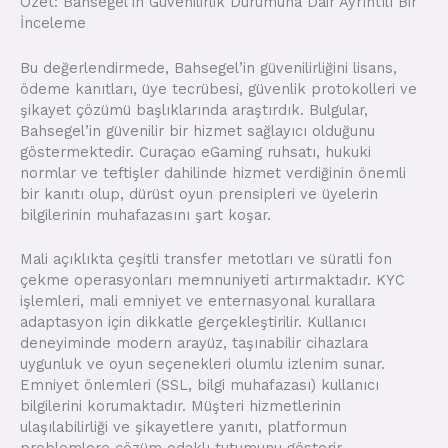
Özet: Bahsegel’in Güvenilirlik Durumuna Dair Ayrıntılı Bir
İnceleme
Bu değerlendirmede, Bahsegel’in güvenilirliğini lisans,
ödeme kanıtları, üye tecrübesi, güvenlik protokolleri ve
şikayet çözümü başlıklarında araştırdık. Bulgular,
Bahsegel’in güvenilir bir hizmet sağlayıcı olduğunu
göstermektedir. Curaçao eGaming ruhsatı, hukuki
normlar ve teftişler dahilinde hizmet verdiğinin önemli
bir kanıtı olup, dürüst oyun prensipleri ve üyelerin
bilgilerinin muhafazasını şart koşar.
Mali açıklıkta çeşitli transfer metotları ve süratli fon
çekme operasyonları memnuniyeti artırmaktadır. KYC
işlemleri, mali emniyet ve enternasyonal kurallara
adaptasyon için dikkatle gerçekleştirilir. Kullanıcı
deneyiminde modern arayüz, taşınabilir cihazlara
uygunluk ve oyun seçenekleri olumlu izlenim sunar.
Emniyet önlemleri (SSL, bilgi muhafazası) kullanıcı
bilgilerini korumaktadır. Müşteri hizmetlerinin
ulaşılabilirliği ve şikayetlere yanıtı, platformun
problemlere çözüm odaklı tutumunu gösterir.