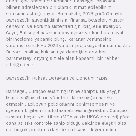
önemi çok önemli bir konudur. Bahsegel, piyasada
bilinen adreslerden biri olarak ‘İtimat edilebilir mi?’
sorusunu akla getiriyor. Bu makale, 2026 görünümüyle
Bahsegel’in güvenilirliğini izin, finansal belgeler, müşteri
deneyimi ve koruma sistemleri gibi bilgilerle irdeliyor.
Gaye, Bahsegel hakkında önyargısız ve kanıtlara dayalı
bir inceleme yaparak bilinçli kararlar verilmesine
yardımcı olmak ve 2026’ya dair projeksiyonlar sunmaktır.
Bu yazı, mali açıklıktan üye desteğine dek her
parametreyi önyargısız ele alan kapsamlı bir rehber
niteliğindedir.
Bahsegel’in Ruhsat Detayları ve Denetim Yapısı
Bahsegel, Curaçao eGaming iznine sahiptir. Bu yaygın
lisans, sağlayıcıların yönetmeliklere uygun hareket
etmesini, adil oyun politikalarını benimsemesini ve
üyelerin bilgilerini muhafaza etmesini gerektirir. Curaçao
ruhsatı, başka yetkililere (MGA ya da UKGC benzeri) göre
daha az sıkı kontrole sahip olduğu şeklinde eleştiri alsa
da, birçok prestijli şirket de bu lisansı değerlendirir.