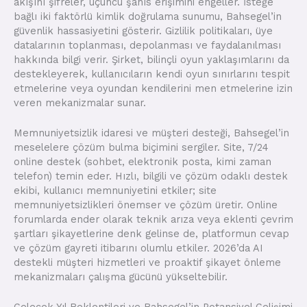
akışını şifreler, üçüncü şahıs erişimini engeller. İsteğe
bağlı iki faktörlü kimlik doğrulama sunumu, Bahsegel’in
güvenlik hassasiyetini gösterir. Gizlilik politikaları, üye
datalarının toplanması, depolanması ve faydalanılması
hakkında bilgi verir. Şirket, bilinçli oyun yaklaşımlarını da
destekleyerek, kullanıcıların kendi oyun sınırlarını tespit
etmelerine veya oyundan kendilerini men etmelerine izin
veren mekanizmalar sunar.
Memnuniyetsizlik idaresi ve müşteri desteği, Bahsegel’in
meselelere çözüm bulma biçimini sergiler. Site, 7/24
online destek (sohbet, elektronik posta, kimi zaman
telefon) temin eder. Hızlı, bilgili ve çözüm odaklı destek
ekibi, kullanıcı memnuniyetini etkiler; site
memnuniyetsizlikleri önemser ve çözüm üretir. Online
forumlarda ender olarak teknik arıza veya eklenti çevrim
şartları şikayetlerine denk gelinse de, platformun cevap
ve çözüm gayreti itibarını olumlu etkiler. 2026’da AI
destekli müşteri hizmetleri ve proaktif şikayet önleme
mekanizmaları çalışma gücünü yükseltebilir.