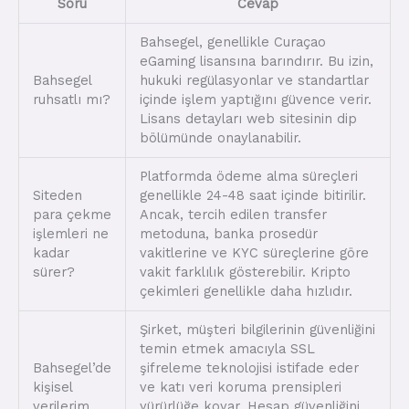
Soru
Cevap
Bahsegel, genellikle Curaçao
eGaming lisansına barındırır. Bu izin,
Bahsegel
hukuki regülasyonlar ve standartlar
ruhsatlı mı?
içinde işlem yaptığını güvence verir.
Lisans detayları web sitesinin dip
bölümünde onaylanabilir.
Platformda ödeme alma süreçleri
Siteden
genellikle 24-48 saat içinde bitirilir.
para çekme
Ancak, tercih edilen transfer
işlemleri ne
metoduna, banka prosedür
kadar
vakitlerine ve KYC süreçlerine göre
sürer?
vakit farklılık gösterebilir. Kripto
çekimleri genellikle daha hızlıdır.
Şirket, müşteri bilgilerinin güvenliğini
temin etmek amacıyla SSL
Bahsegel’de
şifreleme teknolojisi istifade eder
kişisel
ve katı veri koruma prensipleri
verilerim
yürürlüğe koyar. Hesap güvenliğini