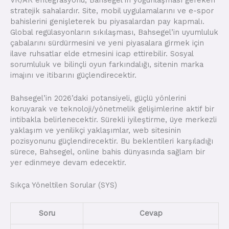
VR/AR entegrasyonu, Bahsegel’in yoğunlaşması gereken
stratejik sahalardır. Site, mobil uygulamalarını ve e-spor
bahislerini genişleterek bu piyasalardan pay kapmalı.
Global regülasyonların sıkılaşması, Bahsegel’in uyumluluk
çabalarını sürdürmesini ve yeni piyasalara girmek için
ilave ruhsatlar elde etmesini icap ettirebilir. Sosyal
sorumluluk ve bilinçli oyun farkındalığı, sitenin marka
imajını ve itibarını güçlendirecektir.
Bahsegel’in 2026’daki potansiyeli, güçlü yönlerini
koruyarak ve teknoloji/yönetmelik gelişimlerine aktif bir
intibakla belirlenecektir. Sürekli iyileştirme, üye merkezli
yaklaşım ve yenilikçi yaklaşımlar, web sitesinin
pozisyonunu güçlendirecektir. Bu beklentileri karşıladığı
sürece, Bahsegel, online bahis dünyasında sağlam bir
yer edinmeye devam edecektir.
Sıkça Yöneltilen Sorular (SYS)
Soru
Cevap