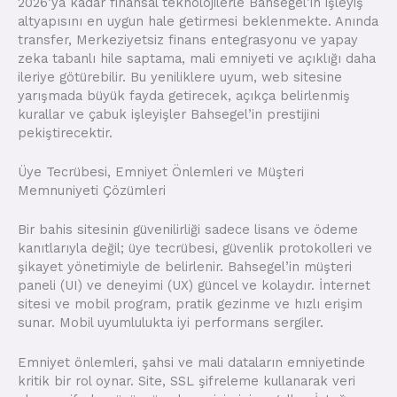
2026’ya kadar finansal teknolojilerle Bahsegel’in işleyiş
altyapısını en uygun hale getirmesi beklenmekte. Anında
transfer, Merkeziyetsiz finans entegrasyonu ve yapay
zeka tabanlı hile saptama, mali emniyeti ve açıklığı daha
ileriye götürebilir. Bu yeniliklere uyum, web sitesine
yarışmada büyük fayda getirecek, açıkça belirlenmiş
kurallar ve çabuk işleyişler Bahsegel’in prestijini
pekiştirecektir.
Üye Tecrübesi, Emniyet Önlemleri ve Müşteri
Memnuniyeti Çözümleri
Bir bahis sitesinin güvenilirliği sadece lisans ve ödeme
kanıtlarıyla değil; üye tecrübesi, güvenlik protokolleri ve
şikayet yönetimiyle de belirlenir. Bahsegel’in müşteri
paneli (UI) ve deneyimi (UX) güncel ve kolaydır. İnternet
sitesi ve mobil program, pratik gezinme ve hızlı erişim
sunar. Mobil uyumlulukta iyi performans sergiler.
Emniyet önlemleri, şahsi ve mali dataların emniyetinde
kritik bir rol oynar. Site, SSL şifreleme kullanarak veri