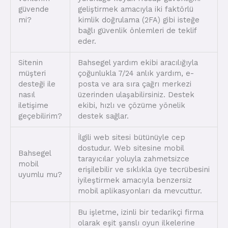
güvende
geliştirmek amacıyla iki faktörlü
mi?
kimlik doğrulama (2FA) gibi isteğe
bağlı güvenlik önlemleri de teklif
eder.
Sitenin
Bahsegel yardım ekibi aracılığıyla
müşteri
çoğunlukla 7/24 anlık yardım, e-
desteği ile
posta ve ara sıra çağrı merkezi
nasıl
üzerinden ulaşabilirsiniz. Destek
iletişime
ekibi, hızlı ve çözüme yönelik
geçebilirim?
destek sağlar.
İlgili web sitesi bütünüyle cep
dostudur. Web sitesine mobil
Bahsegel
tarayıcılar yoluyla zahmetsizce
mobil
erişilebilir ve sıklıkla üye tecrübesini
uyumlu mu?
iyileştirmek amacıyla benzersiz
mobil aplikasyonları da mevcuttur.
Bu işletme, izinli bir tedarikçi firma
olarak eşit şanslı oyun ilkelerine