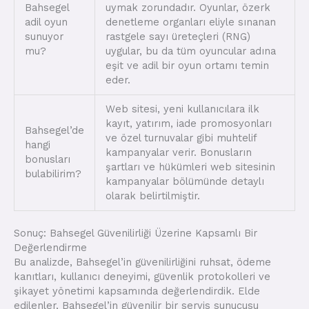
Bahsegel
uymak zorundadır. Oyunlar, özerk
adil oyun
denetleme organları eliyle sınanan
sunuyor
rastgele sayı üreteçleri (RNG)
mu?
uygular, bu da tüm oyuncular adına
eşit ve adil bir oyun ortamı temin
eder.
Web sitesi, yeni kullanıcılara ilk
kayıt, yatırım, iade promosyonları
Bahsegel’de
ve özel turnuvalar gibi muhtelif
hangi
kampanyalar verir. Bonusların
bonusları
şartları ve hükümleri web sitesinin
bulabilirim?
kampanyalar bölümünde detaylı
olarak belirtilmiştir.
Sonuç: Bahsegel Güvenilirliği Üzerine Kapsamlı Bir
Değerlendirme
Bu analizde, Bahsegel’in güvenilirliğini ruhsat, ödeme
kanıtları, kullanıcı deneyimi, güvenlik protokolleri ve
şikayet yönetimi kapsamında değerlendirdik. Elde
edilenler, Bahsegel’in güvenilir bir servis sunucusu