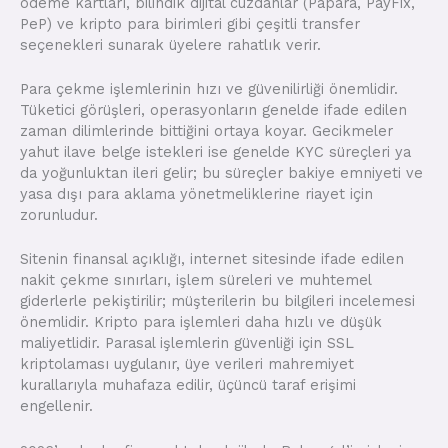
ödeme kartları, bilindik dijital cüzdanlar (Papara, PayFix,
PeP) ve kripto para birimleri gibi çeşitli transfer
seçenekleri sunarak üyelere rahatlık verir.
Para çekme işlemlerinin hızı ve güvenilirliği önemlidir.
Tüketici görüşleri, operasyonların genelde ifade edilen
zaman dilimlerinde bittiğini ortaya koyar. Gecikmeler
yahut ilave belge istekleri ise genelde KYC süreçleri ya
da yoğunluktan ileri gelir; bu süreçler bakiye emniyeti ve
yasa dışı para aklama yönetmeliklerine riayet için
zorunludur.
Sitenin finansal açıklığı, internet sitesinde ifade edilen
nakit çekme sınırları, işlem süreleri ve muhtemel
giderlerle pekiştirilir; müşterilerin bu bilgileri incelemesi
önemlidir. Kripto para işlemleri daha hızlı ve düşük
maliyetlidir. Parasal işlemlerin güvenliği için SSL
kriptolaması uygulanır, üye verileri mahremiyet
kurallarıyla muhafaza edilir, üçüncü taraf erişimi
engellenir.