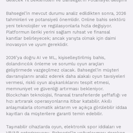
Gelecek Yıl Beklentileri ve Bahsegel’in Potansiyel Gelişimi
Bahsegel’in mevcut durumu analiz edildikten sonra, 2026
tahminleri ve potansiyeli önemlidir. Online bahis sektörü
yeni teknolojiler ve regülasyonlarla hızla değişiyor.
Platformun ileriki yerini sağlam ruhsat ve finansal
kanıtlar belirleyecek; ancak yarışta olmak için daimi
inovasyon ve uyum gereklidir.
2026’ya doğru AI ve ML, kişiselleştirilmiş bahis,
dolandırıcılık önleme ve sorumlu oyun araçları
geliştirmede vazgeçilmez olacak. Bahsegel’in müşteri
davranışlarını analiz ederek daha alakalı oyun tavsiyeleri
vermesi, riskli oyun alışkanlıklarını tespit etmesi,
memnuniyet ve güvenliği artırması bekleniyor.
Blockchain teknolojisi, finansal transferlerde şeffaflığı ve
hızı artırarak operasyonlarına itibar katabilir. Akıllı
anlaşmalarla otomatik aktarım ve açıkça görülebilir iddaa
kayıtları da müşterilere garanti temin edebilir.
Taşınabilir cihazlarda oyun, elektronik spor iddiaları ve