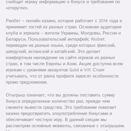
сообщит игроку информацию о бонусе и требования по
«открутке».
Риобет – онлайн казино, которое работает с 2014 года и
принимает гостей из разных стран. Основная аудитория
клуба и зеркала – жители Украины, Молдовы, России и
Беларуси. Пользовательский интерфейс Riobet
переведен на разные языки, среди которых финский,
шведский, испанский и китайский. Это делает
комфортным нахождение на сайте игроков из разных
стран, в том числе Европы и Азии. Акция доступна всем
игрокам с уровнями аккаунтов Gold и VIP. Стоит
учитывать, что от ранга профиля зависят особенности
промо предложения.
Отыгрыш означает, что вы должны поставить сумму
бонуса определенное количество раз, прежде чем
сможете вывести средства. Это требование помогает
казино предотвратить злоупотребление бонусами и
обеспечивает честную игру. В данной секции мы
рассмотрим основные моменты, связанные с отыгрышем.