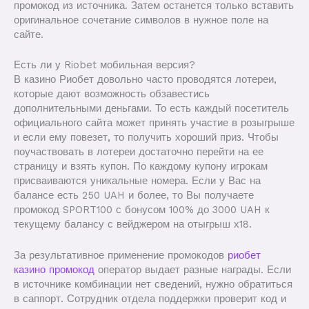
промокод из источника. Затем останется только вставить
оригинальное сочетание символов в нужное поле на
сайте.
Есть ли у Riobet мобильная версия?
В казино Риобет довольно часто проводятся лотереи,
которые дают возможность обзавестись
дополнительными деньгами. То есть каждый посетитель
официального сайта может принять участие в розыгрыше
и если ему повезет, то получить хороший приз. Чтобы
поучаствовать в лотереи достаточно перейти на ее
страницу и взять купон. По каждому купону игрокам
присваиваются уникальные номера. Если у Вас на
балансе есть 250 UAH и более, то Вы получаете
промокод SPORT100 с бонусом 100% до 3000 UAH к
текущему балансу с вейджером на отыгрыш х18.
За результативное применение промокодов
риобет
казино промокод
оператор выдает разные награды. Если
в источнике комбинации нет сведений, нужно обратиться
в саппорт. Сотрудник отдела поддержки проверит код и