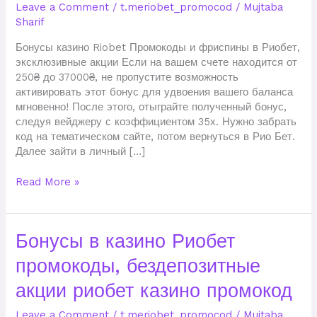
Leave a Comment
/
t.meriobet_promocod
/
Mujtaba
с
Sharif
выплатой
денег
Бонусы казино Riobet Промокоды и фриспины в Риобет,
риобет
эксклюзивные акции Если на вашем счете находится от
промокод
250₴ до 37000₴, не пропустите возможность
активировать этот бонус для удвоения вашего баланса
мгновенно! После этого, отыграйте полученный бонус,
следуя вейджеру с коэффициентом 35х. Нужно забрать
код на тематическом сайте, потом вернуться в Рио Бет.
Далее зайти в личный […]
Read More »
Бонусы
Бонусы в казино Риобет
в
промокоды, бездепозитные
казино
Риобет
акции риобет казино промокод
промокоды,
бездепозитные
Leave a Comment
/
t.meriobet_promocod
/
Mujtaba