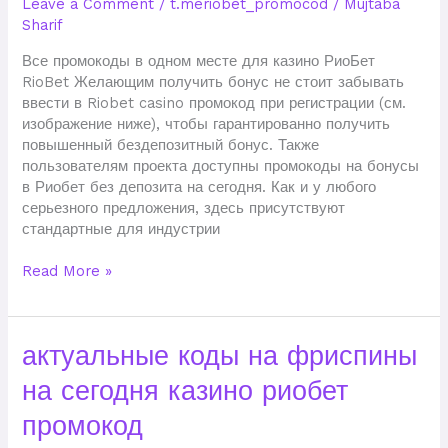
Leave a Comment
/
t.meriobet_promocod
/
Mujtaba
акции
Sharif
riobet
промокод
Все промокоды в одном месте для казино РиоБет
RioBet Желающим получить бонус не стоит забывать
ввести в Riobet casino промокод при регистрации (см.
изображение ниже), чтобы гарантированно получить
повышенный бездепозитный бонус. Также
пользователям проекта доступны промокоды на бонусы
в Риобет без депозита на сегодня. Как и у любого
серьезного предложения, здесь присутствуют
стандартные для индустрии
Read More »
актуальные
актуальные коды на фриспины
коды
на сегодня казино риобет
на
фриспины
промокод
на