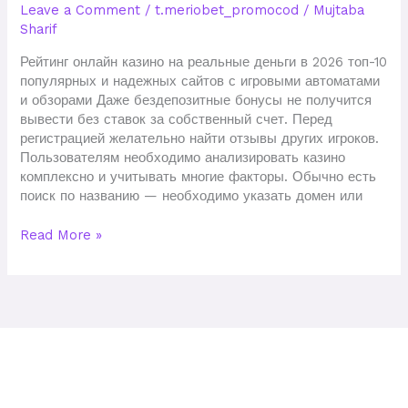
сегодня
Leave a Comment
/
t.meriobet_promocod
/
Mujtaba
казино
Sharif
риобет
промокод
Рейтинг онлайн казино на реальные деньги в 2026 топ-10
популярных и надежных сайтов с игровыми автоматами
и обзорами Даже бездепозитные бонусы не получится
вывести без ставок за собственный счет. Перед
регистрацией желательно найти отзывы других игроков.
Пользователям необходимо анализировать казино
комплексно и учитывать многие факторы. Обычно есть
поиск по названию — необходимо указать домен или
Read More »