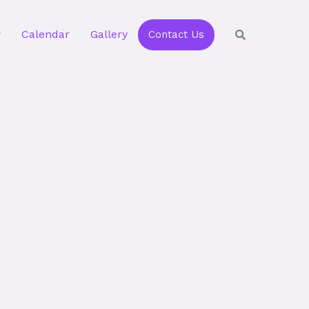
Calendar
Gallery
Contact Us