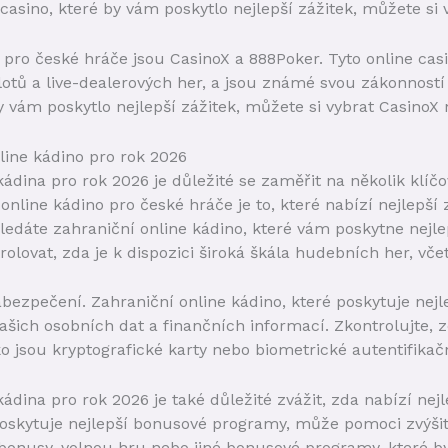
casino, které by vám poskytlo nejlepší zážitek, můžete si
 pro české hráče jsou CasinoX a 888Poker. Tyto online cas
otů a live-dealerových her, a jsou známé svou zákonností
by vám poskytlo nejlepší zážitek, můžete si vybrat CasinoX
nline kádino pro rok 2026
kádina pro rok 2026 je důležité se zaměřit na několik klíčo
online kádino pro české hráče je to, které nabízí nejlepší
edáte zahraniční online kádino, které vám poskytne nejle
rolovat, zda je k dispozici široká škála hudebních her, vč
ezpečení. Zahraniční online kádino, které poskytuje nejl
ich osobních dat a finančních informací. Zkontrolujte, zda
ako jsou kryptografické karty nebo biometrické autentifika
kádina pro rok 2026 je také důležité zvážit, zda nabízí ne
poskytuje nejlepší bonusové programy, může pomoci zvýšit
 bonusy, volnou hru nebo jiné bonusové programy, které by