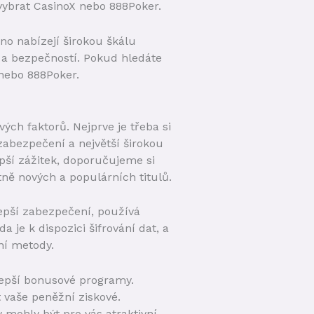
 vybrat CasinoX nebo 888Poker.
ino nabízejí širokou škálu
 a bezpečností. Pokud hledáte
 nebo 888Poker.
vých faktorů. Nejprve je třeba si
 zabezpečení a největší širokou
pší zážitek, doporučujeme si
etně nových a populárních titulů.
epší zabezpečení, používá
 je k dispozici šifrování dat, a
ční metody.
jlepší bonusové programy.
 vaše peněžní ziskové.
 mohly být pro vás atraktivní.