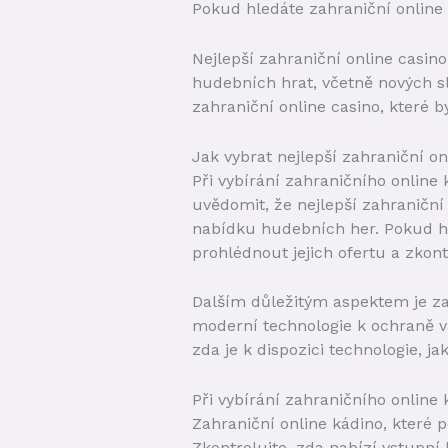
Pokud hledáte zahraniční online 
Nejlepší zahraniční online casino
hudebních hrat, včetně nových sl
zahraniční online casino, které 
Jak vybrat nejlepší zahraniční o
Při vybírání zahraničního online 
uvědomit, že nejlepší zahraniční 
nabídku hudebních her. Pokud hl
prohlédnout jejich ofertu a zkont
Dalším důležitým aspektem je zab
moderní technologie k ochraně vaš
zda je k dispozici technologie, j
Při vybírání zahraničního online 
Zahraniční online kádino, které 
Zkontrolujte, zda nabízí vstupní