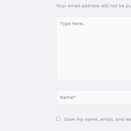
Your email address will not be p
Type
here..
Name*
Save my name, email, and web