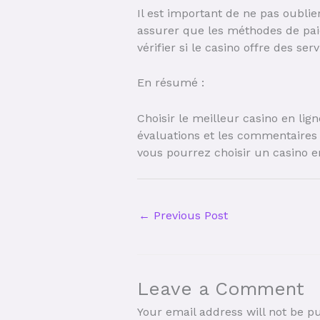
Il est important de ne pas oublie
assurer que les méthodes de paie
vérifier si le casino offre des s
En résumé :
Choisir le meilleur casino en ligne
évaluations et les commentaires d
vous pourrez choisir un casino en
←
Previous Post
Leave a Comment
Your email address will not be p