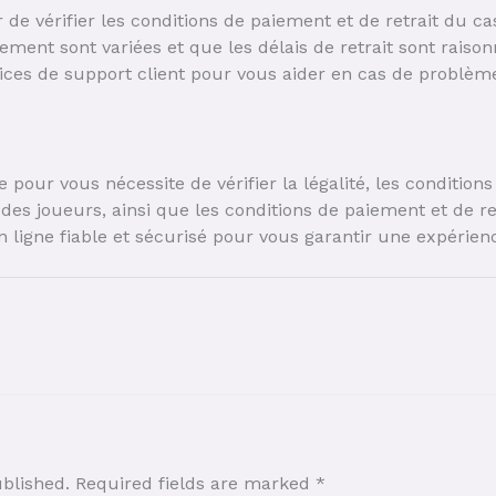
r de vérifier les conditions de paiement et de retrait du c
ment sont variées et que les délais de retrait sont rais
ervices de support client pour vous aider en cas de problèm
 pour vous nécessite de vérifier la légalité, les conditions 
es joueurs, ainsi que les conditions de paiement et de ret
 ligne fiable et sécurisé pour vous garantir une expérien
ublished.
Required fields are marked
*