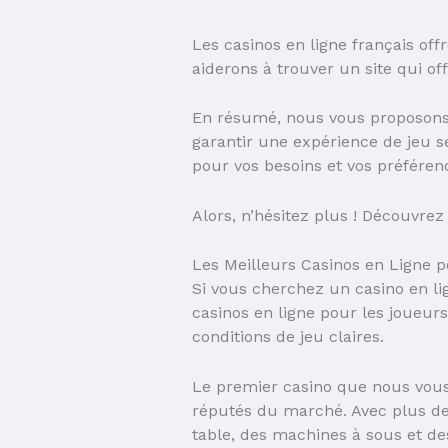
Les casinos en ligne français of
aiderons à trouver un site qui of
En résumé, nous vous proposons u
garantir une expérience de jeu s
pour vos besoins et vos préféren
Alors, n’hésitez plus ! Découvre
Les Meilleurs Casinos en Ligne p
Si vous cherchez un casino en li
casinos en ligne pour les joueurs
conditions de jeu claires.
Le premier casino que nous vous 
réputés du marché. Avec plus de 
table, des machines à sous et de