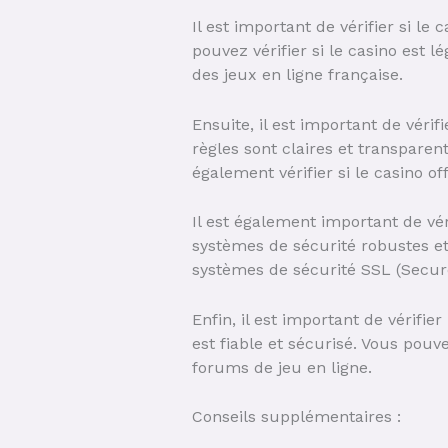
Il est important de vérifier si le 
pouvez vérifier si le casino est l
des jeux en ligne française.
Ensuite, il est important de vérif
règles sont claires et transparen
également vérifier si le casino o
Il est également important de vér
systèmes de sécurité robustes et 
systèmes de sécurité SSL (Secur
Enfin, il est important de vérifi
est fiable et sécurisé. Vous pouv
forums de jeu en ligne.
Conseils supplémentaires :