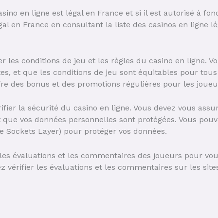
casino en ligne est légal en France et si il est autorisé à f
égal en France en consultant la liste des casinos en ligne l
ier les conditions de jeu et les règles du casino en ligne.
tes, et que les conditions de jeu sont équitables pour tou
ffre des bonus et des promotions régulières pour les joueu
ifier la sécurité du casino en ligne. Vous devez vous assur
que vos données personnelles sont protégées. Vous pouvez 
e Sockets Layer) pour protéger vos données.
er les évaluations et les commentaires des joueurs pour vo
ez vérifier les évaluations et les commentaires sur les sit