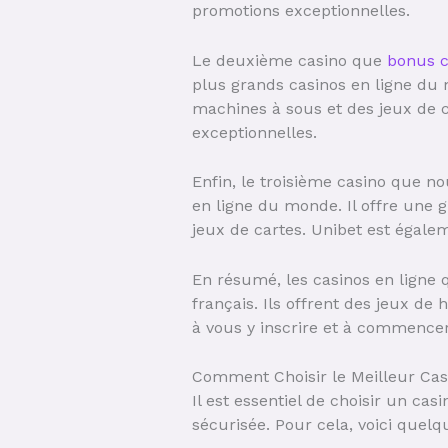
promotions exceptionnelles.
Le deuxième casino que
bonus c
plus grands casinos en ligne du 
machines à sous et des jeux de 
exceptionnelles.
Enfin, le troisième casino que n
en ligne du monde. Il offre une 
jeux de cartes. Unibet est égale
En résumé, les casinos en ligne
français. Ils offrent des jeux de 
à vous y inscrire et à commencer
Comment Choisir le Meilleur Cas
Il est essentiel de choisir un ca
sécurisée. Pour cela, voici quelq