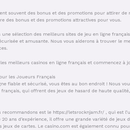
frent souvent des bonus et des promotions pour attirer d
fre des bonus et des promotions attractives pour vous.
ne sélection des meilleurs sites de jeu en ligne français,
écurisée et amusante. Nous vous aiderons à trouver le mei
ces.
z les meilleurs casinos en ligne français et commencez à j
our les Joueurs Français
gne fiable et sécurisé, vous êtes au bon endroit ! Nous 
 français, qui offrent des jeux de hasard de haute qualité,
recommandons est le https://letsrocknjam.fr/ , qui est l’
20 ans d’expérience, il offre une grande variété de jeux 
s jeux de cartes. Le casino.com est également connu pour