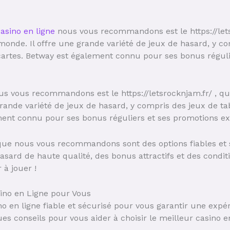
asino en ligne
nous vous recommandons est le https://lets
monde. Il offre une grande variété de jeux de hasard, y co
cartes. Betway est également connu pour ses bonus réguli
ous vous recommandons est le https://letsrocknjam.fr/ , qu
grande variété de jeux de hasard, y compris des jeux de t
ment connu pour ses bonus réguliers et ses promotions ex
 que nous vous recommandons sont des options fiables et 
hasard de haute qualité, des bonus attractifs et des condit
 à jouer !
ino en Ligne pour Vous
sino en ligne fiable et sécurisé pour vous garantir une expé
ues conseils pour vous aider à choisir le meilleur casino e