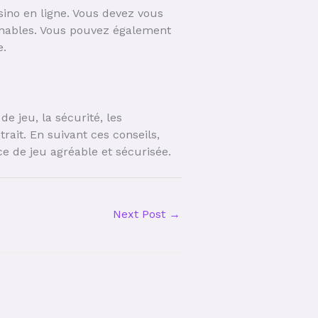
asino en ligne. Vous devez vous
onnables. Vous pouvez également
e.
de jeu, la sécurité, les
rait. En suivant ces conseils,
ce de jeu agréable et sécurisée.
Next Post
→