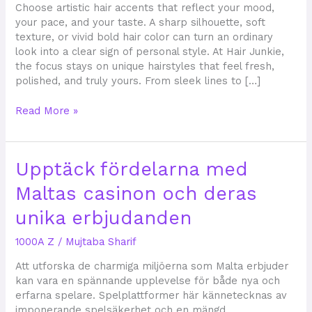
at
Choose artistic hair accents that reflect your mood,
Hair
your pace, and your taste. A sharp silhouette, soft
Junkie
texture, or vivid bold hair color can turn an ordinary
Salon
look into a clear sign of personal style. At Hair Junkie,
the focus stays on unique hairstyles that feel fresh,
polished, and truly yours. From sleek lines to […]
Read More »
Upptäck
Upptäck fördelarna med
fördelarna
Maltas casinon och deras
med
Maltas
unika erbjudanden
casinon
och
1000A Z
/
Mujtaba Sharif
deras
unika
Att utforska de charmiga miljöerna som Malta erbjuder
erbjudanden
kan vara en spännande upplevelse för både nya och
erfarna spelare. Spelplattformer här kännetecknas av
imponerande spelsäkerhet och en mängd