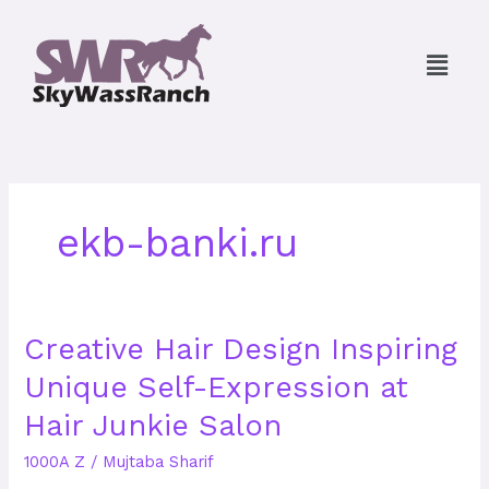
Skip
to
Menu
content
ekb-banki.ru
Creative
Creative Hair Design Inspiring
Hair
Unique Self-Expression at
Design
Inspiring
Hair Junkie Salon
Unique
Self-
1000A Z
/
Mujtaba Sharif
Expression