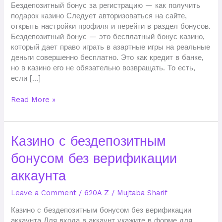
подарок
Бездепозитный бонус за регистрацию — как получить
казино
подарок казино Следует авторизоваться на сайте,
открыть настройки профиля и перейти в раздел бонусов.
Бездепозитный бонус — это бесплатный бонус казино,
который дает право играть в азартные игры на реальные
деньги совершенно бесплатно. Это как кредит в банке,
но в казино его не обязательно возвращать. То есть,
если […]
Read More »
Казино
Казино с бездепозитным
с
бонусом без верификации
бездепозитным
бонусом
аккаунта
без
верификации
Leave a Comment
/
620A Z
/
Mujtaba Sharif
аккаунта
Казино с бездепозитным бонусом без верификации
аккаунта Для входа в аккаунт укажите в форме для