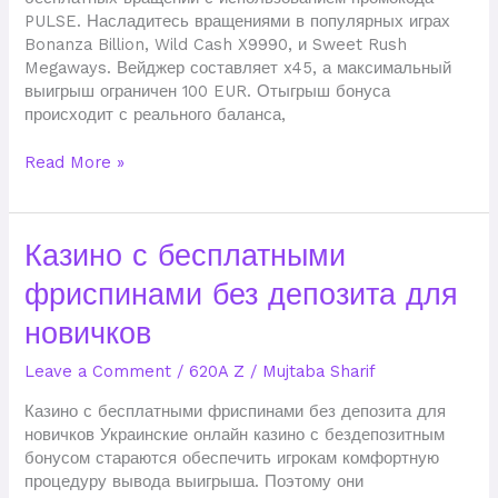
PULSE. Насладитесь вращениями в популярных играх
Bonanza Billion, Wild Cash X9990, и Sweet Rush
Megaways. Вейджер составляет x45, а максимальный
выигрыш ограничен 100 EUR. Отыгрыш бонуса
происходит с реального баланса,
Read More »
Казино
Казино с бесплатными
с
фриспинами без депозита для
бесплатными
фриспинами
новичков
без
депозита
Leave a Comment
/
620A Z
/
Mujtaba Sharif
для
новичков
Казино с бесплатными фриспинами без депозита для
новичков Украинские онлайн казино с бездепозитным
бонусом стараются обеспечить игрокам комфортную
процедуру вывода выигрыша. Поэтому они