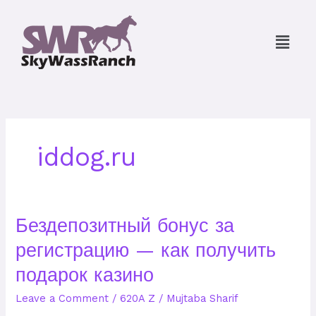
Skip
to
Menu
content
iddog.ru
Бездепозитный
Бездепозитный бонус за
бонус
регистрацию — как получить
за
регистрацию
подарок казино
—
как
Leave a Comment
/
620A Z
/
Mujtaba Sharif
получить