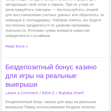
авторизации свой логин и пароль. При их утере не
регистрируйтесь повторно — воспользуйтесь опцией
для восстановления учетных данных или обратитесь за
помощью в техподдержку. Набирая поинты, вы будете
постепенно продвигаться по уровням программы
лояльности. Итоговая сумма возврата комиссии
определяется случайным
Read More »
Бездепозитный
Бездепозитный бонус казино
бонус
для игры на реальные
казино
для
выигрыши
игры
на
Leave a Comment
/
620A Z
/
Mujtaba Sharif
реальные
выигрыши
Бездепозитный бонус казино для игры на реальные
выигрыши Перед использованием бездепа полезно