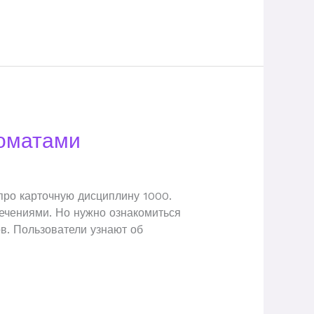
томатами
 про карточную дисциплину 1000.
лечениями. Но нужно ознакомиться
в. Пользователи узнают об