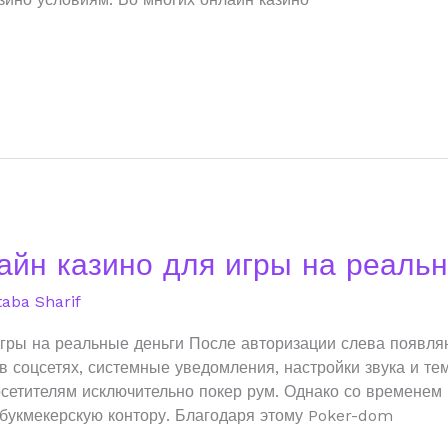
айн казино для игры на реаль
aba Sharif
игры на реальные деньги После авторизации слева появляю
 в соцсетях, системные уведомления, настройки звука и 
осетителям исключительно покер рум. Однако со времене
 букмекерскую контору. Благодаря этому Poker-dom