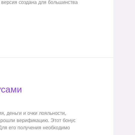
 версия создана для большинства
усами
, деньги и очки лояльности,
прошли верификацию. Этот бонус
 Для его получения необходимо