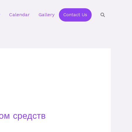
Calendar
Gallery
Contact Us
ом средств