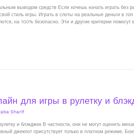
альным выводом средств Если хочешь начать играть без р
ой стиль игры. Играть в слоты на реальные деньги в топ 
тся, на 100% безопасно. Эти и другие критерии помогут 
айн для игры в рулетку и блэк
aba Sharif
улетку и блэкджек В частности, они не могут оценить мех
сивный джекпот присутствует только в платном режиме. Бо