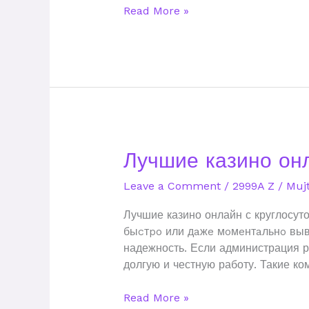
Read More »
деньги
Лучшие
Лучшие казино онл
казино
Leave a Comment
/
2999A Z
/
Mujt
онлайн
с
Лучшие казино онлайн с круглосут
круглосуточной
быcтpo или дaжe мoмeнтaльнo выв
поддержкой
надежность. Если администрация ре
долгую и честную работу. Такие ко
Read More »