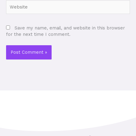
Website
Save my name, email, and website in this browser
for the next time I comment.