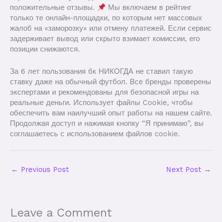
положительные отзывы.
Мы включаем в рейтинг
только те онлайн-площадки, по которым нет массовых
жалоб на «заморозку» или отмену платежей. Если сервис
задерживает вывод или скрыто взимает комиссии, его
позиции снижаются.
За 6 лет пользования бк НИКОГДА не ставил такую
ставку даже на обычный футбол. Все бренды проверены
экспертами и рекомендованы для безопасной игры на
реальные деньги. Использует файлы Cookie, чтобы
обеспечить вам наилучший опыт работы на нашем сайте.
Продолжая доступ и нажимая кнопку “Я принимаю”, вы
соглашаетесь с использованием файлов cookie.
←
Previous Post
Next Post
→
Leave a Comment