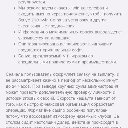
регулируется.
Мы рекомендуем скачать 1win на телефон и
входить именно через приложение, чтобы получить
бонус 200 1win Coins за установку и другие
эксклюзивные предложения.
Информация о максимальных сроках вывода денег
указывается на площадке.
Они гарантированно выплачивают выигрыши и
предлагают оригинальный софт.
Бонус, предлагаемый VIP-игрокам со
специальными привилегиями и преимуществами.
Сначала пользователь оформляет заявку на выплату, и
ее рассматривает казино в период от нескольких минут
до 24 часов. При выводе крупных сумм администрация
может провести дополнительную проверку личности и
истории игровых сессий. Скорость кешаута зависит от
того, как быстро финансовая организация обработает
операцию. Формат live casino особенно популярен,
потому что воссоздает атмосферу наземных клубов. За
столом сидит настоящий дилер, действие происходит в