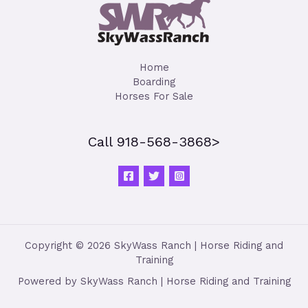
Home
Boarding
Horses For Sale
Call 918-568-3868>
Copyright © 2026 SkyWass Ranch | Horse Riding and
Training
Powered by SkyWass Ranch | Horse Riding and Training