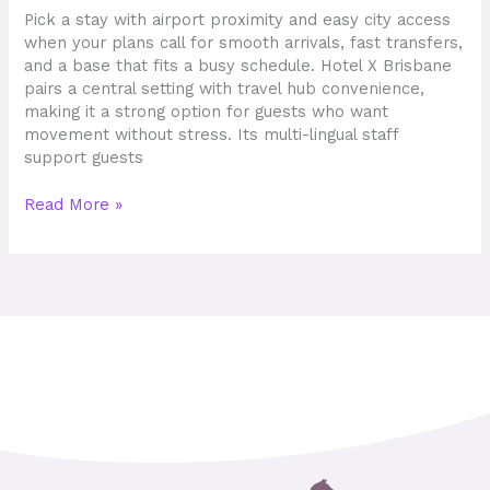
and
Pick a stay with airport proximity and easy city access
Prime
when your plans call for smooth arrivals, fast transfers,
Location
and a base that fits a busy schedule. Hotel X Brisbane
pairs a central setting with travel hub convenience,
making it a strong option for guests who want
movement without stress. Its multi-lingual staff
support guests
Read More »