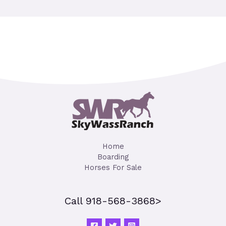
Home
Boarding
Horses For Sale
Call 918-568-3868>