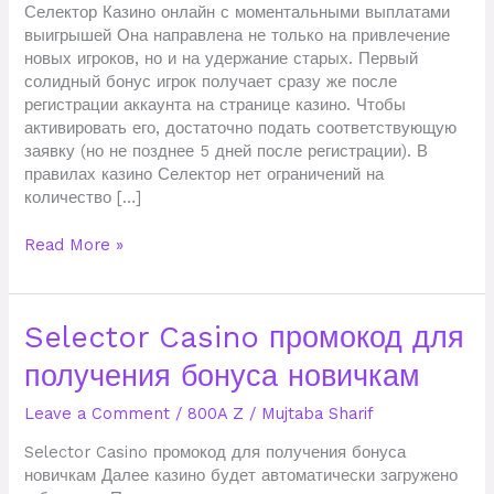
Селектор Казино онлайн с моментальными выплатами
выигрышей Она направлена не только на привлечение
новых игроков, но и на удержание старых. Первый
солидный бонус игрок получает сразу же после
регистрации аккаунта на странице казино. Чтобы
активировать его, достаточно подать соответствующую
заявку (но не позднее 5 дней после регистрации). В
правилах казино Селектор нет ограничений на
количество […]
Read More »
Selector
Selector Casino промокод для
Casino
получения бонуса новичкам
промокод
для
Leave a Comment
/
800A Z
/
Mujtaba Sharif
получения
бонуса
Selector Casino промокод для получения бонуса
новичкам
новичкам Далее казино будет автоматически загружено