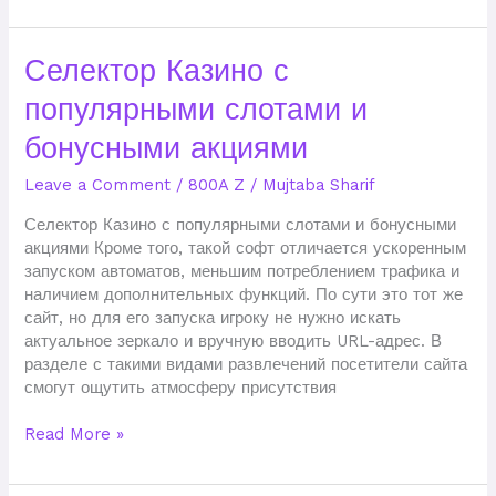
Селектор
Селектор Казино с
Казино
популярными слотами и
с
популярными
бонусными акциями
слотами
и
Leave a Comment
/
800A Z
/
Mujtaba Sharif
бонусными
акциями
Селектор Казино с популярными слотами и бонусными
акциями Кроме того, такой софт отличается ускоренным
запуском автоматов, меньшим потреблением трафика и
наличием дополнительных функций. По сути это тот же
сайт, но для его запуска игроку не нужно искать
актуальное зеркало и вручную вводить URL-адрес. В
разделе с такими видами развлечений посетители сайта
смогут ощутить атмосферу присутствия
Read More »