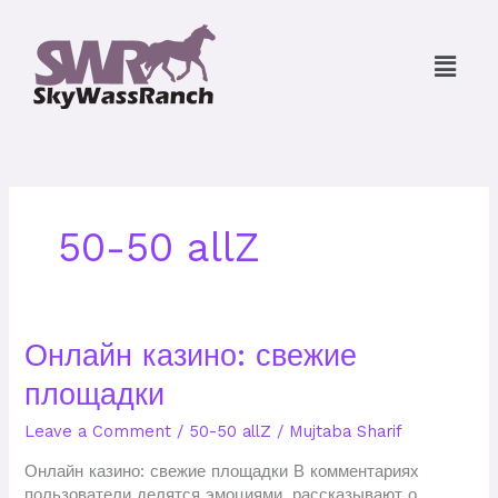
Skip
to
Menu
content
50-50 allZ
Онлайн
Онлайн казино: свежие
казино:
площадки
свежие
площадки
Leave a Comment
/
50-50 allZ
/
Mujtaba Sharif
Онлайн казино: свежие площадки В комментариях
пользователи делятся эмоциями, рассказывают о