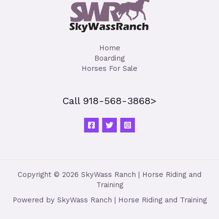
Home
Boarding
Horses For Sale
Call 918-568-3868>
Copyright © 2026 SkyWass Ranch | Horse Riding and
Training
Powered by SkyWass Ranch | Horse Riding and Training