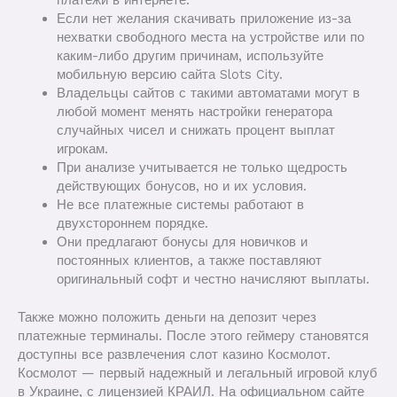
платежи в интернете.
Если нет желания скачивать приложение из-за
нехватки свободного места на устройстве или по
каким-либо другим причинам, используйте
мобильную версию сайта Slots City.
Владельцы сайтов с такими автоматами могут в
любой момент менять настройки генератора
случайных чисел и снижать процент выплат
игрокам.
При анализе учитывается не только щедрость
действующих бонусов, но и их условия.
Не все платежные системы работают в
двухстороннем порядке.
Они предлагают бонусы для новичков и
постоянных клиентов, а также поставляют
оригинальный софт и честно начисляют выплаты.
Также можно положить деньги на депозит через
платежные терминалы. После этого геймеру становятся
доступны все развлечения слот казино Космолот.
Космолот — первый надежный и легальный игровой клуб
в Украине, с лицензией КРАИЛ. На официальном сайте