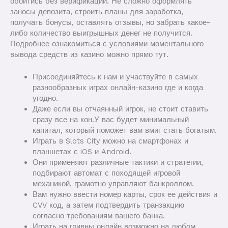
обойтись без верификации. Не сложно оформлять
заносы депозита, строить планы для заработка,
получать бонусы, оставлять отзывы, но забрать какое-
либо количество выигрышных денег не получится.
Подробнее ознакомиться с условиями моментального
вывода средств из казино можно прямо тут.
Присоединяйтесь к нам и участвуйте в самых
разнообразных играх онлайн-казино где и когда
угодно.
Даже если вы отчаянный игрок, не стоит ставить
сразу все на кон.У вас будет минимальный
капитал, который поможет вам вмиг стать богатым.
Играть в Slots City можно на смартфонах и
планшетах с iOS и Android.
Они применяют различные тактики и стратегии,
подбирают автомат с походящей игровой
механикой, грамотно управляют банкроллом.
Вам нужно ввести номер карты, срок ее действия и
CVV код, а затем подтвердить транзакцию
согласно требованиям вашего банка.
Играть на гривны онлайн возможно на любом