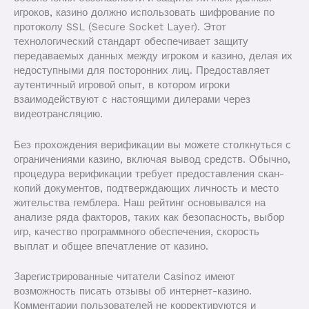
игроков, казино должно использовать шифрование по
протоколу SSL (Secure Socket Layer). Этот
технологический стандарт обеспечивает защиту
передаваемых данных между игроком и казино, делая их
недоступными для посторонних лиц. Предоставляет
аутентичный игровой опыт, в котором игроки
взаимодействуют с настоящими дилерами через
видеотрансляцию.
Без прохождения верификации вы можете столкнуться с
ограничениями казино, включая вывод средств. Обычно,
процедура верификации требует предоставления скан-
копий документов, подтверждающих личность и место
жительства гемблера. Наш рейтинг основывался на
анализе ряда факторов, таких как безопасность, выбор
игр, качество программного обеспечения, скорость
выплат и общее впечатление от казино.
Зарегистрированные читатели Casinoz имеют
возможность писать отзывы об интернет-казино.
Комментарии пользователей не корректируются и