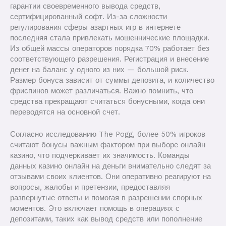
гарантии своевременного вывода средств,
сертифицированный софт. Из-за сложности
регулирования сферы азартных игр в интернете
последняя стала привлекать мошеннические площадки.
Из общей массы операторов порядка 70% работает без
соответствующего разрешения. Регистрация и внесение
денег на баланс у одного из них — большой риск.
Размер бонуса зависит от суммы депозита, и количество
фриспинов может различаться. Важно помнить, что
средства прекращают считаться бонусными, когда они
переводятся на основной счет.
Согласно исследованию The Pogg, более 50% игроков
считают бонусы важным фактором при выборе онлайн
казино, что подчеркивает их значимость. Команды
данных казино онлайн на деньги внимательно следят за
отзывами своих клиентов. Они оперативно реагируют на
вопросы, жалобы и претензии, предоставляя
развернутые ответы и помогая в разрешении спорных
моментов. Это включает помощь в операциях с
депозитами, таких как вывод средств или пополнение