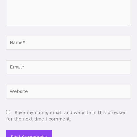
Name*
Email*
Website
Save my name, email, and website in this browser
for the next time I comment.