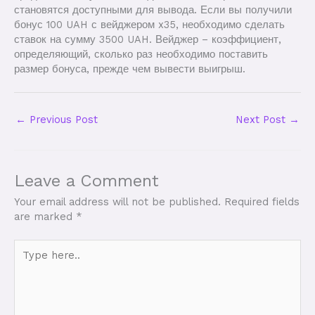
становятся доступными для вывода. Если вы получили
бонус 100 UAH с вейджером x35, необходимо сделать
ставок на сумму 3500 UAH. Вейджер – коэффициент,
определяющий, сколько раз необходимо поставить
размер бонуса, прежде чем вывести выигрыш.
←
Previous Post
Next Post
→
Leave a Comment
Your email address will not be published.
Required fields
are marked
*
Type
here..