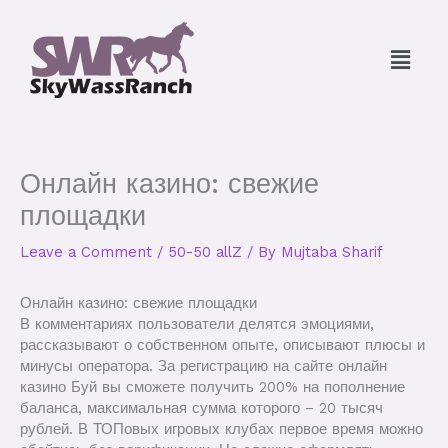
Skip
to
Menu
content
Онлайн казино: свежие
площадки
Leave a Comment
/
50-50 allZ
/ By
Mujtaba Sharif
Онлайн казино: свежие площадки
В комментариях пользователи делятся эмоциями,
рассказывают о собственном опыте, описывают плюсы и
минусы оператора. За регистрацию на сайте онлайн
казино Буй вы сможете получить 200% на пополнение
баланса, максимальная сумма которого – 20 тысяч
рублей. В ТОПовых игровых клубах первое время можно