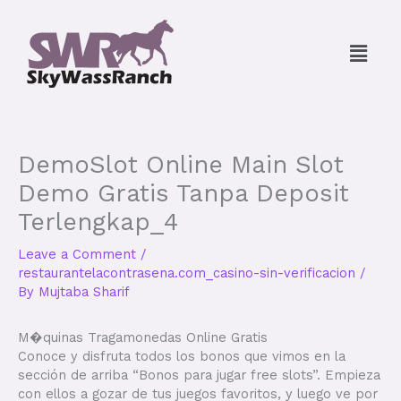
Skip
to
Menu
content
DemoSlot Online Main Slot
Demo Gratis Tanpa Deposit
Terlengkap_4
Leave a Comment
/
restaurantelacontrasena.com_casino-sin-verificacion
/
By
Mujtaba Sharif
M�quinas Tragamonedas Online Gratis
Conoce y disfruta todos los bonos que vimos en la
sección de arriba “Bonos para jugar free slots”. Empieza
con ellos a gozar de tus juegos favoritos, y luego ve por