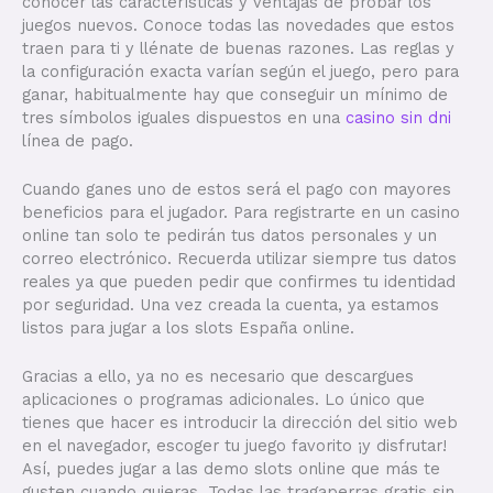
conocer las características y ventajas de probar los
juegos nuevos. Conoce todas las novedades que estos
traen para ti y llénate de buenas razones. Las reglas y
la configuración exacta varían según el juego, pero para
ganar, habitualmente hay que conseguir un mínimo de
tres símbolos iguales dispuestos en una
casino sin dni
línea de pago.
Cuando ganes uno de estos será el pago con mayores
beneficios para el jugador. Para registrarte en un casino
online tan solo te pedirán tus datos personales y un
correo electrónico. Recuerda utilizar siempre tus datos
reales ya que pueden pedir que confirmes tu identidad
por seguridad. Una vez creada la cuenta, ya estamos
listos para jugar a los slots España online.
Gracias a ello, ya no es necesario que descargues
aplicaciones o programas adicionales. Lo único que
tienes que hacer es introducir la dirección del sitio web
en el navegador, escoger tu juego favorito ¡y disfrutar!
Así, puedes jugar a las demo slots online que más te
gusten cuando quieras. Todas las tragaperras gratis sin