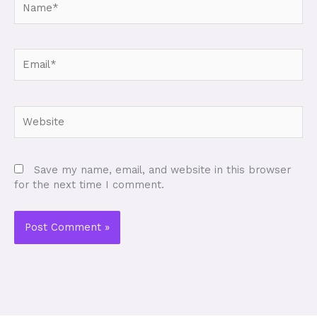
Email*
Website
Save my name, email, and website in this browser
for the next time I comment.