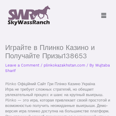
Skip
to
Menu
content
Играйте в Плинко Казино и
Получайте Призы138653
Leave a Comment
/
plinkokazakhstan.com
/ By
Mujtaba
Sharif
Plinko Офіційний Сайт Гри Плінко Казино Україна
Игра не требует сложных стратегий, но обещает
увлекательный процесс и шанс на крупный выигрыш.
Plinko — это игра, которая привлекает своей простотой и
возможностью получить неожиданные выигрыши. Демо-
версия игра плинко доступна на большинстве платформ.