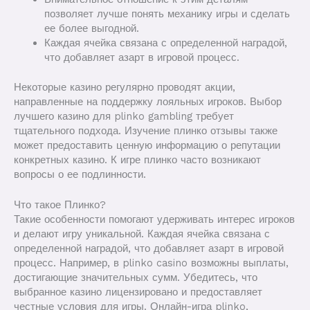
позволяет лучше понять механику игры и сделать
ее более выгодной.
Каждая ячейка связана с определенной наградой,
что добавляет азарт в игровой процесс‌.
Некоторые казино регулярно проводят акции,
направленные на поддержку лояльных игроков‌. Выбор
лучшего казино для plinko gambling требует
тщательного подхода‌. Изучение плинко отзывы также
может предоставить ценную информацию о репутации
конкретных казино. К игре плинко часто возникают
вопросы о ее подлинности.
Что такое Плинко?
Такие особенности помогают удерживать интерес игроков
и делают игру уникальной‌. Каждая ячейка связана с
определенной наградой, что добавляет азарт в игровой
процесс‌. Например, в plinko casino возможны выплаты,
достигающие значительных сумм‌. Убедитесь, что
выбранное казино лицензировано и предоставляет
честные условия для игры. Онлайн-игра plinko,