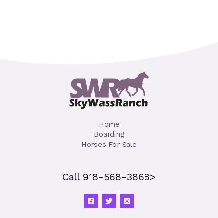
Home
Boarding
Horses For Sale
Call 918-568-3868>