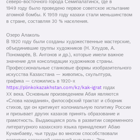
северо-восточного города Семипалатинск, где в
1949 году было проведено первое советское испытание
атомной бомбы. К 1959 году казахи стали меньшинством
в стране, составляя 30 % населения.
Озеро Алаколь
В 1920 году были созданы художественные мастерские,
объединившие группы художников (Н. Хлудов, А.
Пономарёв, В. Антонов и др.), которые имели важное
значение для консолидации художников страны.
Профессиональные станковые формы изобразительного
искусства Казахстана — живопись, скульптура,
графика — сложились в 1920-х
https://plinkokazakhstan.com/kz/kak-igrat
годах
XX века. Основным произведением Абая являются
«Слова назидания», философский трактат и сборник
стихов, где он критикует колониальную политику России
и призывает других казахов принять образование и
грамотность. Выдающаяся роль в развитии современного
литературного казахского языка принадлежит Абаю
Кунанбаеву, чьи труды во многом способствовали