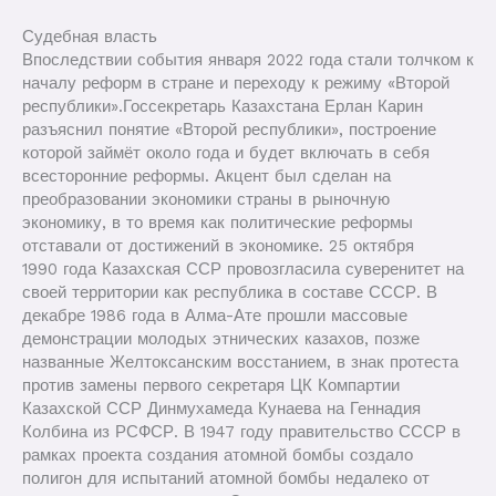
Судебная власть
Впоследствии события января 2022 года стали толчком к
началу реформ в стране и переходу к режиму «Второй
республики».Госсекретарь Казахстана Ерлан Карин
разъяснил понятие «Второй республики», построение
которой займёт около года и будет включать в себя
всесторонние реформы. Акцент был сделан на
преобразовании экономики страны в рыночную
экономику, в то время как политические реформы
отставали от достижений в экономике. 25 октября
1990 года Казахская ССР провозгласила суверенитет на
своей территории как республика в составе СССР. В
декабре 1986 года в Алма-Ате прошли массовые
демонстрации молодых этнических казахов, позже
названные Желтоксанским восстанием, в знак протеста
против замены первого секретаря ЦК Компартии
Казахской ССР Динмухамеда Кунаева на Геннадия
Колбина из РСФСР. В 1947 году правительство СССР в
рамках проекта создания атомной бомбы создало
полигон для испытаний атомной бомбы недалеко от