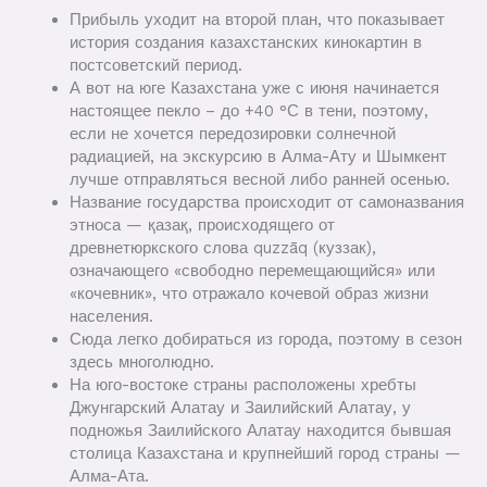
Прибыль уходит на второй план, что показывает
история создания казахстанских кинокартин в
постсоветский период.
А вот на юге Казахстана уже с июня начинается
настоящее пекло – до +40 °С в тени, поэтому,
если не хочется передозировки солнечной
радиацией, на экскурсию в Алма-Ату и Шымкент
лучше отправляться весной либо ранней осенью.
Название государства происходит от самоназвания
этноса — қазақ, происходящего от
древнетюркского слова quzzāq (куззак),
означающего «свободно перемещающийся» или
«кочевник», что отражало кочевой образ жизни
населения.
Сюда легко добираться из города, поэтому в сезон
здесь многолюдно.
На юго-востоке страны расположены хребты
Джунгарский Алатау и Заилийский Алатау, у
подножья Заилийского Алатау находится бывшая
столица Казахстана и крупнейший город страны —
Алма-Ата.