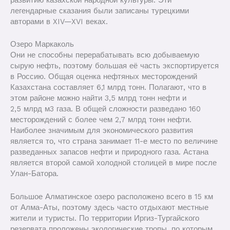
развитию казахской народной культуры. Эти
легендарные сказания были записаны турецкими
авторами в XIV—XVI веках.
Озеро Маркаколь
Они не способны перерабатывать всю добываемую
сырую нефть, поэтому большая её часть экспортируется
в Россию. Общая оценка нефтяных месторождений
Казахстана составляет 6,1 млрд тонн. Полагают, что в
этом районе можно найти 3,5 млрд тонн нефти и
2,5 млрд м3 газа. В общей сложности разведано 160
месторождений с более чем 2,7 млрд тонн нефти.
Наиболее значимым для экономического развития
является то, что страна занимает 11-е место по величине
разведанных запасов нефти и природного газа. Астана
является второй самой холодной столицей в мире после
Улан-Батора.
Большое Алматинское озеро расположено всего в 15 км
от Алма-Аты, поэтому здесь часто отдыхают местные
жители и туристы. По территории Иргиз-Тургайского
резервата проложены экологические тропы, по которым