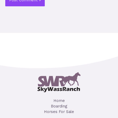
Home
Boarding
Horses For Sale