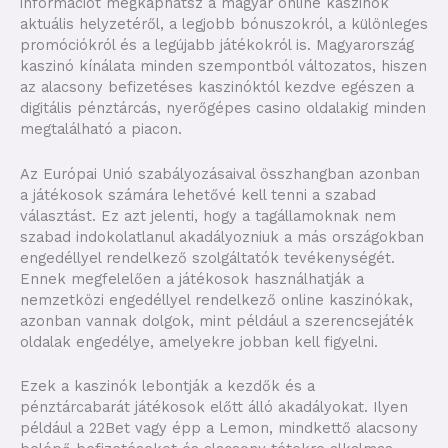
információt megkaphatsz a magyar online kaszinók
aktuális helyzetéről, a legjobb bónuszokról, a különleges
promóciókról és a legújabb játékokról is. Magyarország
kaszinó kínálata minden szempontból változatos, hiszen
az alacsony befizetéses kaszinóktól kezdve egészen a
digitális pénztárcás, nyerőgépes casino oldalakig minden
megtalálható a piacon.
Az Európai Unió szabályozásaival összhangban azonban
a játékosok számára lehetővé kell tenni a szabad
választást. Ez azt jelenti, hogy a tagállamoknak nem
szabad indokolatlanul akadályozniuk a más országokban
engedéllyel rendelkező szolgáltatók tevékenységét.
Ennek megfelelően a játékosok használhatják a
nemzetközi engedéllyel rendelkező online kaszinókak,
azonban vannak dolgok, mint például a szerencsejáték
oldalak engedélye, amelyekre jobban kell figyelni.
Ezek a kaszinók lebontják a kezdők és a
pénztárcabarát játékosok előtt álló akadályokat. Ilyen
például a 22Bet vagy épp a Lemon, mindkettő alacsony