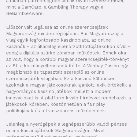
általában partnerségben állnak olyan szervezetekkel,
mint a GamCare, a Gambling Therapy vagy a
BeGambleAware.
Először vált legálissá az online szerencsejáték
Magyarország minden régiójában. Bár Magyarország a
világ egyik legfontosabb kaszinópiaca, az online
kaszinók – az államilag ellenőrzött lottójátékokon kívül –
eddig a digitális szürke zónában működtek. Ennek oka
az volt, hogy a korábbi magyar szerencsejáték-törvényt
az EU alkotmányellenesnek ítélte. A Winbay Casino egy
megbízható és tapasztalt szereplő az online
szerencsejáték világában. Ez a kaszinó különösen
azoknak a magyar játékosoknak ajánlott, akik értékelik a
hagyományos kaszinó játékok mellett a modern
innovációkat is. A platform kiváló hírnévvel rendelkezik a
játékosok körében, köszönhetően a fair play
politikájának és a transzparens működésnek.
Jelenleg a nyerőgépek a legnépszerűbb valódi pénzes
online kaszinójátékok Magyarországon. Mivel