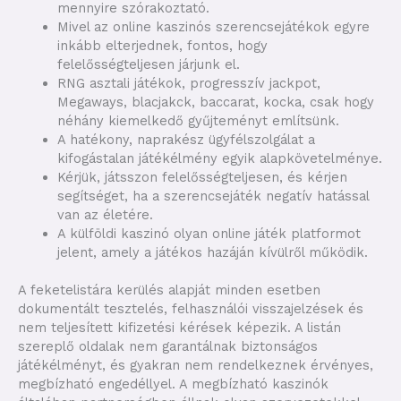
mennyire szórakoztató.
Mivel az online kaszinós szerencsejátékok egyre
inkább elterjednek, fontos, hogy
felelősségteljesen járjunk el.
RNG asztali játékok, progresszív jackpot,
Megaways, blacjakck, baccarat, kocka, csak hogy
néhány kiemelkedő gyűjteményt említsünk.
A hatékony, naprakész ügyfélszolgálat a
kifogástalan játékélmény egyik alapkövetelménye.
Kérjük, játsszon felelősségteljesen, és kérjen
segítséget, ha a szerencsejáték negatív hatással
van az életére.
A külföldi kaszinó olyan online játék platformot
jelent, amely a játékos hazáján kívülről működik.
A feketelistára kerülés alapját minden esetben
dokumentált tesztelés, felhasználói visszajelzések és
nem teljesített kifizetési kérések képezik. A listán
szereplő oldalak nem garantálnak biztonságos
játékélményt, és gyakran nem rendelkeznek érvényes,
megbízható engedéllyel. A megbízható kaszinók