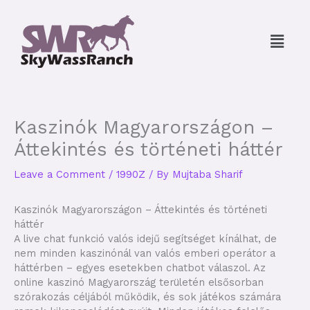
Skip
to
Menu
content
Kaszinók Magyarországon –
Áttekintés és történeti háttér
Leave a Comment
/
1990Z
/ By
Mujtaba Sharif
Kaszinók Magyarországon – Áttekintés és történeti
háttér
A live chat funkció valós idejű segítséget kínálhat, de
nem minden kaszinónál van valós emberi operátor a
háttérben – egyes esetekben chatbot válaszol. Az
online kaszinó Magyarország területén elsősorban
szórakozás céljából működik, és sok játékos számára