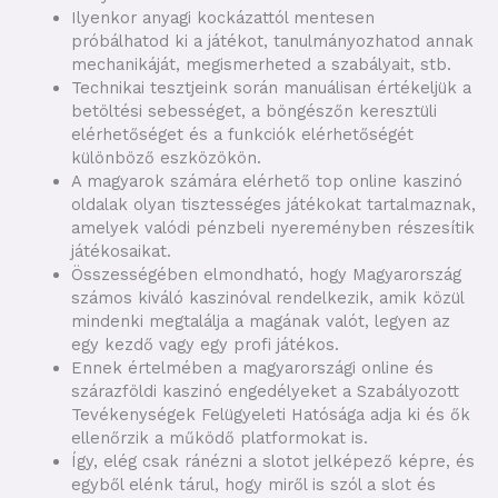
Ilyenkor anyagi kockázattól mentesen
próbálhatod ki a játékot, tanulmányozhatod annak
mechanikáját, megismerheted a szabályait, stb.
Technikai tesztjeink során manuálisan értékeljük a
betöltési sebességet, a böngészőn keresztüli
elérhetőséget és a funkciók elérhetőségét
különböző eszközökön.
A magyarok számára elérhető top online kaszinó
oldalak olyan tisztességes játékokat tartalmaznak,
amelyek valódi pénzbeli nyereményben részesítik
játékosaikat.
Összességében elmondható, hogy Magyarország
számos kiváló kaszinóval rendelkezik, amik közül
mindenki megtalálja a magának valót, legyen az
egy kezdő vagy egy profi játékos.
Ennek értelmében a magyarországi online és
szárazföldi kaszinó engedélyeket a Szabályozott
Tevékenységek Felügyeleti Hatósága adja ki és ők
ellenőrzik a működő platformokat is.
Így, elég csak ránézni a slotot jelképező képre, és
egyből elénk tárul, hogy miről is szól a slot és