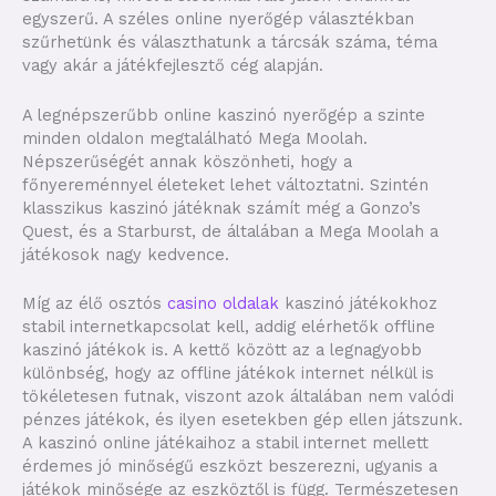
egyszerű. A széles online nyerőgép választékban
szűrhetünk és választhatunk a tárcsák száma, téma
vagy akár a játékfejlesztő cég alapján.
A legnépszerűbb online kaszinó nyerőgép a szinte
minden oldalon megtalálható Mega Moolah.
Népszerűségét annak köszönheti, hogy a
főnyereménnyel életeket lehet változtatni. Szintén
klasszikus kaszinó játéknak számít még a Gonzo’s
Quest, és a Starburst, de általában a Mega Moolah a
játékosok nagy kedvence.
Míg az élő osztós
casino oldalak
kaszinó játékokhoz
stabil internetkapcsolat kell, addig elérhetők offline
kaszinó játékok is. A kettő között az a legnagyobb
különbség, hogy az offline játékok internet nélkül is
tökéletesen futnak, viszont azok általában nem valódi
pénzes játékok, és ilyen esetekben gép ellen játszunk.
A kaszinó online játékaihoz a stabil internet mellett
érdemes jó minőségű eszközt beszerezni, ugyanis a
játékok minősége az eszköztől is függ. Természetesen