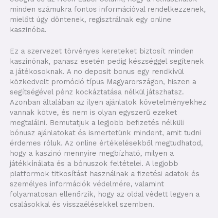
minden számukra fontos információval rendelkezzenek,
mielőtt úgy döntenek, regisztrálnak egy online
kaszinóba.
Ez a szervezet törvényes kereteket biztosít minden
kaszinónak, panasz esetén pedig készséggel segítenek
a játékosoknak. A no deposit bonus egy rendkívül
közkedvelt promóció típus Magyarországon, hiszen a
segítségével pénz kockáztatása nélkül játszhatsz.
Azonban általában az ilyen ajánlatok követelményekhez
vannak kötve, és nem is olyan egyszerű ezeket
megtalálni. Bemutatjuk a legjobb befizetés nélküli
bónusz ajánlatokat és ismertetünk mindent, amit tudni
érdemes róluk. Az online értékelésekből megtudhatod,
hogy a kaszinó mennyire megbízható, milyen a
játékkínálata és a bónuszok feltételei. A legjobb
platformok titkosítást használnak a fizetési adatok és
személyes információk védelmére, valamint
folyamatosan ellenőrzik, hogy az oldal védett legyen a
csalásokkal és visszaélésekkel szemben.