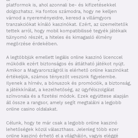
platformok is, ahol azonnali be- és kifizetésekkel
dolgozhatsz. Ha fontos számodra, hogy ne kelljen
várnod a nyereményeidre, keresd a villámgyors
tranzakciókat kínáló kaszinókat. Ezért, az üzemeltetők
tettek arról, hogy mobil kompatibilissé tegyék játékaik
túlnyomó részét, a hiteles és kimagasló élmény
megőrzése érdekében.
A legtöbbjük emellett legális online kaszinó licenccel
működik ezért biztonságos és átlátható játékot nyújt.
Amikor a Magyarországról is elérhető online kaszinókat
értékeljük, számos tényezőt veszünk figyelembe.
Ilyenek a hírnév, a bónuszok és promóciók, a biztonság,
a játékkínálat, a kezelhetőség, az ügyfélszolgálat
színvonala és a fizetési módok. Ezek együttese alapján
áll össze a rangsor, amely segít megtalálni a legjobb
online casino oldalakat.
Célunk, hogy te már csak a legjobb online kaszinó
lehetőségek közül választhass. Jelenleg több ezer
online kaszinó érhető el a világhálón, vagyis eléggé