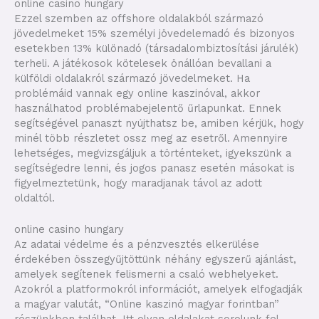
online casino hungary
Ezzel szemben az offshore oldalakból származó
jövedelmeket 15% személyi jövedelemadó és bizonyos
esetekben 13% különadó (társadalombiztosítási járulék)
terheli. A játékosok kötelesek önállóan bevallani a
külföldi oldalakról származó jövedelmeket. Ha
problémáid vannak egy online kaszinóval, akkor
használhatod problémabejelentő űrlapunkat. Ennek
segítségével panaszt nyújthatsz be, amiben kérjük, hogy
minél több részletet ossz meg az esetről. Amennyire
lehetséges, megvizsgáljuk a történteket, igyekszünk a
segítségedre lenni, és jogos panasz esetén másokat is
figyelmeztetünk, hogy maradjanak távol az adott
oldaltól.
online casino hungary
Az adatai védelme és a pénzvesztés elkerülése
érdekében összegyűjtöttünk néhány egyszerű ajánlást,
amelyek segítenek felismerni a csaló webhelyeket.
Azokról a platformokról információt, amelyek elfogadják
a magyar valutát, “Online kaszinó magyar forintban”