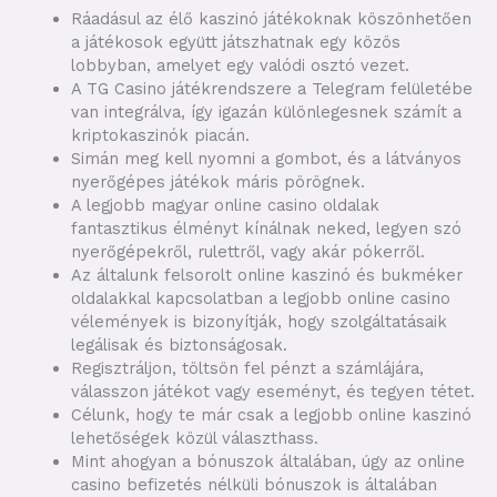
Ráadásul az élő kaszinó játékoknak köszönhetően
a játékosok együtt játszhatnak egy közös
lobbyban, amelyet egy valódi osztó vezet.
A TG Casino játékrendszere a Telegram felületébe
van integrálva, így igazán különlegesnek számít a
kriptokaszinók piacán.
Simán meg kell nyomni a gombot, és a látványos
nyerőgépes játékok máris pörögnek.
A legjobb magyar online casino oldalak
fantasztikus élményt kínálnak neked, legyen szó
nyerőgépekről, rulettről, vagy akár pókerről.
Az általunk felsorolt online kaszinó és bukméker
oldalakkal kapcsolatban a legjobb online casino
vélemények is bizonyítják, hogy szolgáltatásaik
legálisak és biztonságosak.
Regisztráljon, töltsön fel pénzt a számlájára,
válasszon játékot vagy eseményt, és tegyen tétet.
Célunk, hogy te már csak a legjobb online kaszinó
lehetőségek közül választhass.
Mint ahogyan a bónuszok általában, úgy az online
casino befizetés nélküli bónuszok is általában