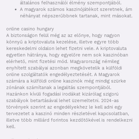
általános felhasználói élmény szempontjából.
A magyarok számos kaszinójátékot szeretnek, ám
néhányat népszerűbbnek tartanak, mint másokat.
online casino hungary
A biztonságon felül még az az előnye, hogy nagyon
könnyű a kriptovaluta kezelése, illetve egyre több
kereskedelmi oldalon lehet fizetni vele. A kriptovaluta
egyetlen hátránya, hogy egyelőre nem sok kaszinóban
elérhető, mint fizetési mód. Magyarország némileg
enyhített szabályai azonban megkövetelik a külföldi
online szolgáltatók engedélyeztetését. A Magyarok
számára a külföldi online kaszinók még mindig szürke
zónának számítanak a legalitás szempontjából.
Hazánkon kívüli fogadási irodákat kizárólag szigorú
szabályok betartásával lehet üzemeltetni. 2024-as
törvények szerint az engedélyekhez le kell adni egy
tervezetet a kaszinó minden részletével kapcsolatban,
illetve több milliárd forintos kezdőtőkével is rendelkezni
kell.