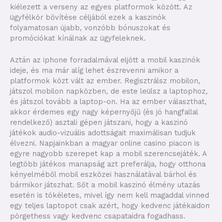
kiélezett a verseny az egyes platformok között. Az
ügyfélkör bővítése céljából ezek a kaszinók
folyamatosan újabb, vonzóbb bónuszokat és
promóciókat kínálnak az ügyfeleknek.
Aztán az iphone forradalmával eljött a mobil kaszinók
ideje, és ma már alíg lehet észrevenni amikor a
platformok közt vált az ember. Regisztrálsz mobilon,
játszol mobilon napközben, de este leülsz a laptophoz,
és játszol tovább a laptop-on. Ha az ember választhat,
akkor érdemes egy nagy képernyőjű (és jó hangfallal
rendelkező) asztali gépen játszani, hogy a kaszinó
játékok audio-vizuális adottságait maximálisan tudjuk
élvezni. Napjainkban a magyar online casino piacon is
egyre nagyobb szerepet kap a mobil szerencsejáték. A
legtöbb játékos manapság azt preferálja, hogy otthona
kényelméből mobil eszközei használatával bárhol és
bármikor játszhat. Sőt a mobil kaszinó élmény utazás
esetén is tökéletes, mivel így nem kell magaddal vinned
egy teljes laptopot csak azért, hogy kedvenc játékaidon
pörgethess vagy kedvenc csapataidra fogadhass.