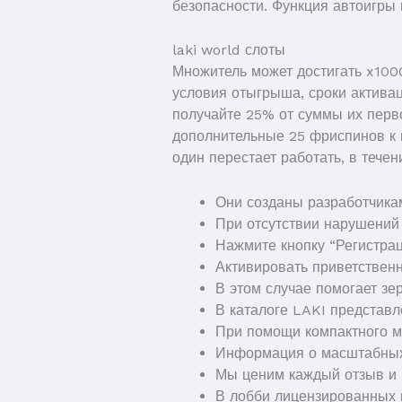
безопасности. Функция автоигры 
laki world слоты
Множитель может достигать x1000
условия отыгрыша, сроки активац
получайте 25% от суммы их перв
дополнительные 25 фриспинов к 
один перестает работать, в тече
Они созданы разработчика
При отсутствии нарушений
Нажмите кнопку “Регистрац
Активировать приветственн
В этом случае помогает зе
В каталоге LAKI представл
При помощи компактного ме
Информация о масштабных 
Мы ценим каждый отзыв и 
В лобби лицензированных 