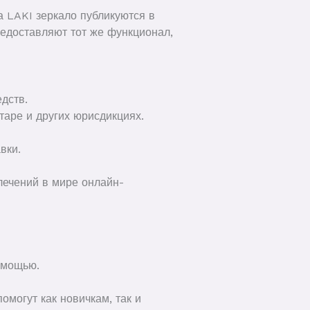
 LAKI зеркало публикуются в
едоставляют тот же функционал,
дств.
таре и других юрисдикциях.
вки.
лечений в мире онлайн-
помощью.
омогут как новичкам, так и