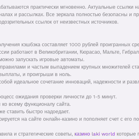
батываются практически мгновенно. Актуальные ссылки на
алах и рассылках. Все зеркала полностью безопасны и пр
подозрительных ссылок от неизвестных источников.
лучения кэшбэка составляет 1000 рублей проигранных сре
ии работают в Великобритании, Кюрасао, Мальте, Гибрал
можно запускать игровые автоматы.
правилами и частым выпадением крупных множителей ста
выплаты, и проигрыши в ноль.
собой идеальное сочетание инноваций, надежности и разв
роцесс ожидания проверки личности до 1-5 минут.
п ко всему функционалу сайта.
 же ставить быстро надоедает.
рируется на сайте онлайн-казино и пополняет счет с его 
авила и стратегические советы,
казино laki world
которые п