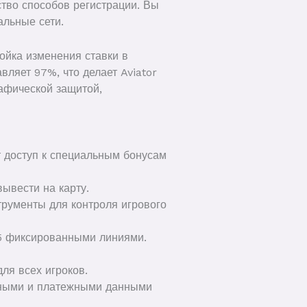
тво способов регистрации. Вы
альные сети.
ойка изменения ставки в
вляет 97%, что делает Aviator
рафической защитой,
т доступ к специальным бонусам
ывести на карту.
трументы для контроля игрового
 15 фиксированными линиями.
ля всех игроков.
ичными и платежными данными