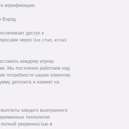
йти верификацию.
.
и Ворлд.
спечивает доступ к
осами через live chat, email
оставить каждому игроку
ке. Мы постоянно работаем над
ие потребности наших клиентов.
сумму депозита и нажмет на
 выплаты каждого выигранного
овременные технологии
 полной уверенностью в