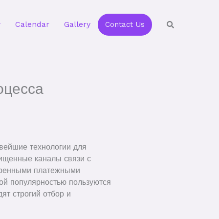
Calendar
Gallery
Contact Us
оцесса
овейшие технологии для
ищенные каналы связи с
веренными платежными
ой популярностью пользуются
ят строгий отбор и