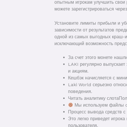
опытным игрокам улучшить свои 
можете зарегистрироваться через
Установите лимиты прибыли и убы
зависимости от результатов пред
одной из самых выгодных краш-иг
исключающий возможность предск
За счет этого монете нашл
LAKI регулярно выпускает
и акциям.
Кешбэк начисляется с мини
Laki World серьезно относ
поведения.
Читать аналитику слотаПол
Мы используем файлы co
Процесс вывода средств с 
Это легко приведет игрок
пользователя.