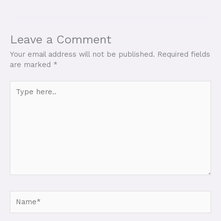
Leave a Comment
Your email address will not be published.
Required fields
are marked
*
Type
here..
Name*