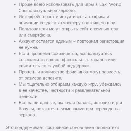
Проще всего использовать для игры в Laki World
Casino актуальное зеркало.
Интерфейс прост и интуитивен, а графика и
анимации создают атмосферу настоящего шоу.
Пользователи могут открыть сайт с компьютера
или смартфона.
Аккаунт остается единым – повторная регистрация
не нужна.
Если проблема сохраняется, воспользуйтесь
ссылками из наших официальных каналов или
свяжитесь со службой поддержки.
Процент и количество фриспинов могут зависеть
от размера депозита.
Мы тщательно отбираем каждую игру, убеждаясь
в ее качестве, честности и развлекательной
ценности.
Все ваши данные, включая баланс, историю игр и
бонусы, остаются неизменными при переходе на
зеркало.
Это поддерживает постоянное обновление библиотеки