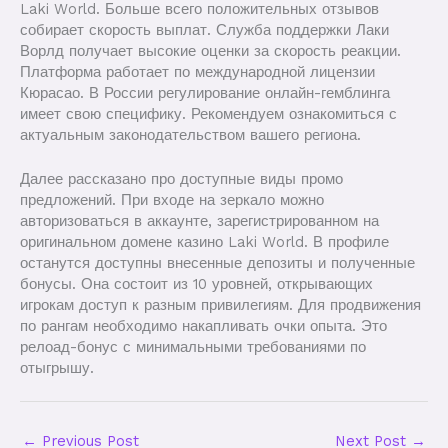
Laki World. Больше всего положительных отзывов
собирает скорость выплат. Служба поддержки Лаки
Ворлд получает высокие оценки за скорость реакции.
Платформа работает по международной лицензии
Кюрасао. В России регулирование онлайн-гемблинга
имеет свою специфику. Рекомендуем ознакомиться с
актуальным законодательством вашего региона.
Далее рассказано про доступные виды промо
предложений. При входе на зеркало можно
авторизоваться в аккаунте, зарегистрированном на
оригинальном домене казино Laki World. В профиле
останутся доступны внесенные депозиты и полученные
бонусы. Она состоит из 10 уровней, открывающих
игрокам доступ к разным привилегиям. Для продвижения
по рангам необходимо накапливать очки опыта. Это
релоад-бонус с минимальными требованиями по
отыгрышу.
←
Previous Post
Next Post
→