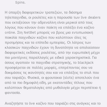
Spins.
Η ύπαρξη διαφορετικών τραπεζιών, τα διάσημα
τηλεπαιχνίδια, οι ρουλέτες και η παρουσία των live dealers
που εκτοξεύουν την αδρεναλίνη είναι μερικοί από τους
λόγους που κάνουν έναν παίκτη να επιλέξει ένα καζίνο
online. Στη NetBet μπορείς να βρεις μια εντυπωσιακή
ποικιλία παιχνιδιών καζίνο που καλύπτουν όλες τις
προτιμήσεις και τα επίπεδα εμπειρίας. Οι λάτρεις των
κλασικών παιχνιδιών έχουν τη δυνατότητα να απολαύσουν
διαφορετικές εκδόσεις ρουλέτας, από την ευρωπαϊκή μέχρι
πιο μοντέρνες παραλλαγές με ειδικά χαρακτηριστικά. Για
όσους αγαπούν τα παιχνίδια στρατηγικής, το blackjack
προσφέρεται σε πολλές μορφές, επιτρέποντας σου να
δοκιμάσεις τις ικανότητές σου και να επιλέξεις το στυλ που
σου ταιριάζει. Φυσικά, οι φρουτακια (slots) αποτελούν ένα
από τα πιο δημοφιλή είδη, με εκατοντάδες τίτλους που
καλύπτουν θεματολογίες από μυθολογία μέχρι περιπέτεια ή
φαντασία.
Αναζητήστε το live καζίνο που ταιριάζει στις ανάγκες και το