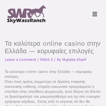
Skip
to
Menu
content
Τα καλύτερα online casino στην
Ελλάδα — κορυφαίες επιλογές
Leave a Comment
/
1090A Z
/ By
Mujtaba Sharif
Τα καλύτερα online casino στην Ελλάδα — κορυφαίες
επιλογές
Όταν ένας όμιλος συμμετέχει σε δράσεις εταιρικής
κοινωνικής ευθύνης, στηρίζει κοινωνικά προγράμματα ή
επενδύει στην υπεύθυνη ψυχαγωγία, αυτό δείχνει ότι βλέπει
τη δραστηριότητά του μακροπρόθεσμα και όχι σαν ευκαιρία
γρήγορου κέρδους.. Εκτός από το γεγονός ότι δεν θα