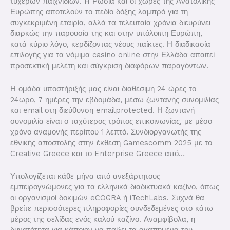
τυχερών παιχνιδιών. H Ρωσία και οι χώρες της Ανατολικής
Ευρώπης αποτελούν το πεδίο δόξης λαμπρό για τη
συγκεκριμένη εταιρία, αλλά τα τελευταία χρόνια διευρύνει
διαρκώς την παρουσία της και στην υπόλοιπη Ευρώπη,
κατά κύριο λόγο, κερδίζοντας νέους παίκτες. Η διαδικασία
επιλογής για τα νόμιμα casino online στην Ελλάδα απαιτεί
προσεκτική μελέτη και σύγκριση διαφόρων παραγόντων.
Η ομάδα υποστήριξής μας είναι διαθέσιμη 24 ώρες το
24ωρο, 7 ημέρες την εβδομάδα, μέσω ζωντανής συνομιλίας
και email στη διεύθυνση emailprotected. Η ζωντανή
συνομιλία είναι ο ταχύτερος τρόπος επικοινωνίας, με μέσο
χρόνο αναμονής περίπου 1 λεπτό. Συνδιοργανωτής της
εθνικής αποστολής στην έκθεση Gamescomm 2025 με το
Creative Greece και το Enterprise Greece από…
Υπολογίζεται κάθε μήνα από ανεξάρτητους
εμπειρογνώμονες για τα ελληνικά διαδικτυακά καζίνο, όπως
οι οργανισμοί δοκιμών eCOGRA ή iTechLabs. Συχνά θα
βρείτε περισσότερες πληροφορίες συνδεδεμένες στο κάτω
μέρος της σελίδας ενός καλού καζίνο. Αναμφίβολα, η