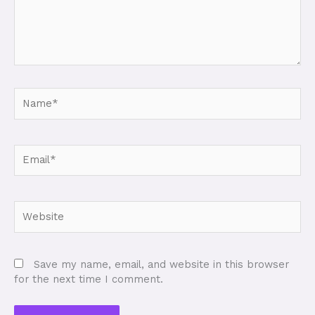
Name*
Email*
Website
Save my name, email, and website in this browser
for the next time I comment.