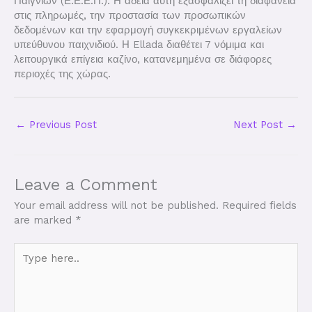
Παιγνίων (Ε.Ε.Ε.Π.). Η άδεια αυτή εξασφαλίζει τη διαφάνεια
στις πληρωμές, την προστασία των προσωπικών
δεδομένων και την εφαρμογή συγκεκριμένων εργαλείων
υπεύθυνου παιχνιδιού. Η Ellada διαθέτει 7 νόμιμα και
λειτουργικά επίγεια καζίνο, κατανεμημένα σε διάφορες
περιοχές της χώρας.
←
Previous Post
Next Post
→
Leave a Comment
Your email address will not be published.
Required fields
are marked
*
Type
here..