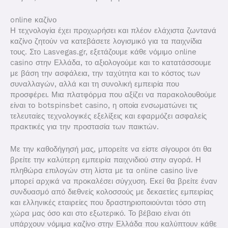
online καζίνο
Η τεχνολογία έχει προχωρήσει και πλέον ελάχιστα ζωντανά
καζίνο ζητούν να κατεβάσετε λογισμικό για τα παιχνίδια
τους. Στο Lasvegas.gr, εξετάζουμε κάθε νόμιμο online
casino στην Ελλάδα, το αξιολογούμε και το κατατάσσουμε
με βάση την ασφάλεια, την ταχύτητα και το κόστος των
συναλλαγών, αλλά και τη συνολική εμπειρία που
προσφέρει. Μια πλατφόρμα που αξίζει να παρακολουθούμε
είναι το botspinsbet casino, η οποία ενσωματώνει τις
τελευταίες τεχνολογικές εξελίξεις και εφαρμόζει ασφαλείς
πρακτικές για την προστασία των παικτών.
Με την καθοδήγησή μας, μπορείτε να είστε σίγουροι ότι θα
βρείτε την καλύτερη εμπειρία παιχνιδιού στην αγορά. Η
πληθώρα επιλογών στη λίστα με τα online casino live
μπορεί αρχικά να προκαλέσει σύγχυση. Εκεί θα βρείτε έναν
συνδυασμό από διεθνείς κολοσσούς με δεκαετίες εμπειρίας
και ελληνικές εταιρείες που δραστηριοποιούνται τόσο στη
χώρα μας όσο και στο εξωτερικό. Το βέβαιο είναι ότι
υπάρχουν νόμιμα καζίνο στην Ελλάδα που καλύπτουν κάθε