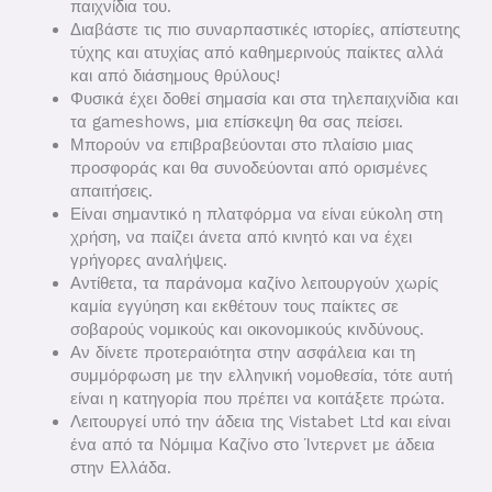
παιχνίδια του.
Διαβάστε τις πιο συναρπαστικές ιστορίες, απίστευτης
τύχης και ατυχίας από καθημερινούς παίκτες αλλά
και από διάσημους θρύλους!
Φυσικά έχει δοθεί σημασία και στα τηλεπαιχνίδια και
τα gameshows, μια επίσκεψη θα σας πείσει.
Μπορούν να επιβραβεύονται στο πλαίσιο μιας
προσφοράς και θα συνοδεύονται από ορισμένες
απαιτήσεις.
Είναι σημαντικό η πλατφόρμα να είναι εύκολη στη
χρήση, να παίζει άνετα από κινητό και να έχει
γρήγορες αναλήψεις.
Αντίθετα, τα παράνομα καζίνο λειτουργούν χωρίς
καμία εγγύηση και εκθέτουν τους παίκτες σε
σοβαρούς νομικούς και οικονομικούς κινδύνους.
Αν δίνετε προτεραιότητα στην ασφάλεια και τη
συμμόρφωση με την ελληνική νομοθεσία, τότε αυτή
είναι η κατηγορία που πρέπει να κοιτάξετε πρώτα.
Λειτουργεί υπό την άδεια της Vistabet Ltd και είναι
ένα από τα Νόμιμα Καζίνο στο Ίντερνετ με άδεια
στην Ελλάδα.