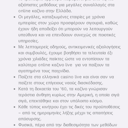
αξιόπιστες μεθόδους για μεγάλες συναλλαγές στα
online καζίνο στην Ελλάδα.
Οι μεγάλες, καταξιωμένες εταιρίες με χρόνια
εμπειρίας στον χώρο προσφέρουν σιγουριά, καθώς
έχουν ήδη αποδείξει ότι μπορούν να λειτουργούν
υπεύθυνα και να επενδύουν συνεχώς σε ποιοτικές
υπηρεσίες.
Με λεπτομερείς οδηγούς, αντικειμενικές αξιολογήσεις
και συμβουλές, έχουμε βοηθήσει τα τελευταία έξι
χρόνια χιλιάδες παίκτες ώστε να εντοπίσουν τα
καλύτερα online καζινο live για να παίξουν τα
αγαπημένα τους παιχνίδια.
Παίζετε στα ελληνικά casino live και είναι σαν να
παίζετε στους επίγειους ναούς διασκέδασης.
Κατά τη δεκαετία του ‘60, τα καζίνο γνώρισαν
τεράστια άνθηση κυρίως στην Αμερική, η οποία σιγά
σιγά, επεκτάθηκε και στον υπόλοιπο κόσμο.
Κάθε τύπος κινήτρου έχει τις δικές του προϋποθέσεις
– από τις ημερομηνίες λήξης μέχρι τις απαιτήσεις
απόσυρσης.
Φυσικά, πέρα από την διαθεσιμότητα των μεθόδων