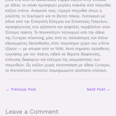
με άδεια, το οποίο προσφέρει μεγάλη ποικιλία από παιχνίδια
καζίνο online. Ανάμεσά τους, τυχερά παιχνίδια όπως η
ρουλέτα, το blackjack και το βίντεο πόκερ. Λειτουργεί με
άδεια από την Επιτροπή Ελέγχου και Εποπτείας Παιγνίων,
προσφέροντας ένα αξιόπιστο και ασφαλές περιβάλλον στον
Έλληνα παίκτη. Το ManekiSpin λειτουργεί υπό την άδεια
της Curaçao eGaming, μίας από τις παλαιότερες και πλέον
εδραιωμένες δικαιοδοσίες στον παγκόσμιο χώρο του online
τζόγου — με ιστορία από το 1996. Αυτό σημαίνει πρόσθετες
εγγυήσεις για τον παίκτη, ειδικά σε θέματα διαφάνειας,
επίλυσης διαφορών και ελέγχου της ακεραιότητας των
παιχνιδιών. Ως καζίνο χωρίς ταυτοποίηση με άδεια Curaçao,
το ManekiSpin αποτελεί τεκμηριωμένα αξιόπιστη επιλογή.
←
Previous Post
Next Post
→
Leave a Comment