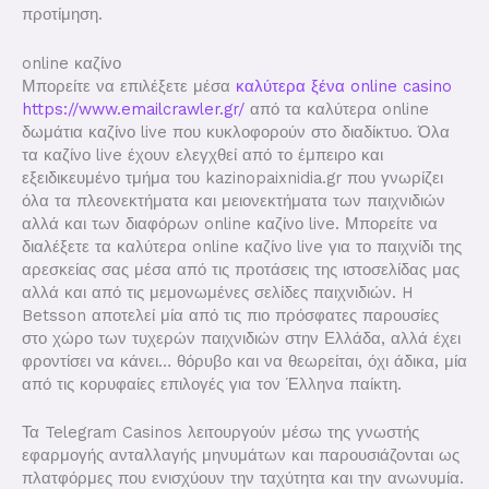
προτίμηση.
online καζίνο
Μπορείτε να επιλέξετε μέσα
καλύτερα ξένα online casino
https://www.emailcrawler.gr/
από τα καλύτερα online
δωμάτια καζίνο live που κυκλοφορούν στο διαδίκτυο. Όλα
τα καζίνο live έχουν ελεγχθεί από το έμπειρο και
εξειδικευμένο τμήμα του kazinopaixnidia.gr που γνωρίζει
όλα τα πλεονεκτήματα και μειονεκτήματα των παιχνιδιών
αλλά και των διαφόρων online καζίνο live. Μπορείτε να
διαλέξετε τα καλύτερα online καζίνο live για το παιχνίδι της
αρεσκείας σας μέσα από τις προτάσεις της ιστοσελίδας μας
αλλά και από τις μεμονωμένες σελίδες παιχνιδιών. H
Betsson αποτελεί μία από τις πιο πρόσφατες παρουσίες
στο χώρο των τυχερών παιχνιδιών στην Ελλάδα, αλλά έχει
φροντίσει να κάνει… θόρυβο και να θεωρείται, όχι άδικα, μία
από τις κορυφαίες επιλογές για τον Έλληνα παίκτη.
Τα Telegram Casinos λειτουργούν μέσω της γνωστής
εφαρμογής ανταλλαγής μηνυμάτων και παρουσιάζονται ως
πλατφόρμες που ενισχύουν την ταχύτητα και την ανωνυμία.