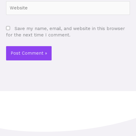
Website
Save my name, email, and website in this browser
for the next time I comment.