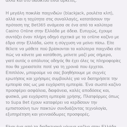
αλλά και στο διαδίκτυο είναι αρκετές.
Η μεγάλη ποικιλία παιχνιδιών (blackjack, ρουλέτα κλπ),
αλλά και η ταχύτητα στις συναλλαγές, κατατάσουν την
πρόταση της Bet365 ανάμεσα σε ένα από τα καλύτερα
Casino Online στην Ελλάδα με άδεια. Ευτυχώς, έχουμε
συντάξει έναν πλήρη οδηγό σχετικά με τα online καζίνο με
έδρα στην Ελλάδα, ώστε η σύγχυση να μείνει πίσω. Είτε
θέλετε να μάθετε πού βρίσκονται τα καλύτερα παιχνίδια είτε
πώς να κάνετε μια κατάθεση, μείνετε μαζί μας σήμερα,
γιατί αυτός ο απόλυτος οδηγός θα έχει όλες τις πληροφορίες
που θα χρειαστείτε ποτέ για τη χρονιά που έρχεται.
Επιπλέον, μπορούμε να σας βοηθήσουμε με συχνές
ερωτήσεις και χρήσιμες συμβουλές για να διατηρήσετε την
εμπειρία σας ως μια ευχάριστη εμπειρία. Ένα σωστό καζίνο
προσφέρει ασφάλεια, διαφάνεια, καλές αποδόσεις και,
φυσικά, μια ευχάριστη εμπειρία χρήσης. Πλατφόρμες όπως
το Supa Bet έχουν καταφέρει να κερδίσουν την
εμπιστοσύνη των παικτών συνδυάζοντας τεχνολογία,
εξυπηρέτηση και γενναιόδωρες προσφορές.
Είναι ένα από τα διαδικτυακά νόμιμα καζίνο στην Ελλάδα