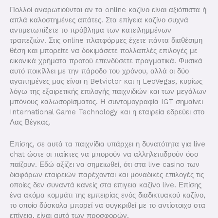
Πολλοί αναρωτιούνται αν τα online καζίνο είναι αξιόπιστα ή
απλά καλοστημένες απάτες. Στα επίγεια καζίνο συχνά
αντιμετωπίζετε το πρόβλημα των κατειλημμένων
τραπεζιών. Στις online πλατφόρμες έχετε πάντα διαθέσιμη
θέση και μπορείτε να δοκιμάσετε πολλαπλές επιλογές με
εικονικά χρήματα προτού επενδύσετε πραγματικά. Φυσικά
αυτό ποικίλλει με την πάροδο του χρόνου, αλλά οι δύο
αγαπημένες μας είναι η Betvictor και η LeoVegas, κυρίως
λόγω της εξαιρετικής επιλογής παιχνιδιών και των μεγάλων
μπόνους καλωσορίσματος. Η συντομογραφία IGT σημαίνει
International Game Technology και η εταιρεία εδρεύει στο
Λας Βέγκας.
Επίσης, σε αυτά τα παιχνίδια υπάρχει η δυνατότητα για live
chat ώστε οι παίκτες να μπορούν να αλληλεπιδρούν όσο
παίζουν. Εδώ αξίζει να σημειωθεί, ότι στα live casino των
διαφόρων εταιρειών παρέχονται και μοναδικές επιλογές τις
οποίες δεν συναντά κανείς στα επιγεια καζίνο live. Επίσης
ένα ακόμα κομμάτι της εμπειρίας ενός διαδικτυακού καζίνο,
το οποίο δύσκολα μπορεί να συγκριθεί με το αντίστοιχο στα
επίγεια, είναι αυτό των προσφορών.