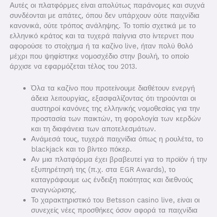
Αυτές οι πλατφόρμες είναι απολύτως παράνομες και συχνά
συνδέονται με απάτες, όπου δεν υπάρχουν ούτε παιχνίδια
κανονικά, ούτε τρόπος ανάληψης. Το τοπίο σχετικά με το
ελληνικό κράτος και τα τυχερά παίγνια στο ίντερνετ που
αφορούσε το στοίχημα ή τα καζίνο live, ήταν πολύ θολό
μέχρι που ψηφίστηκε νομοσχέδιο στην βουλή, το οποίο
άρχισε να εφαρμόζεται τέλος του 2013.
Όλα τα καζίνο που προτείνουμε διαθέτουν ενεργή
άδεια λειτουργίας, εξασφαλίζοντας ότι τηρούνται οι
αυστηροί κανόνες της ελληνικής νομοθεσίας για την
προστασία των παικτών, τη φορολογία των κερδών
και τη διαφάνεια των αποτελεσμάτων.
Ανάμεσά τους, τυχερά παιχνίδια όπως η ρουλέτα, το
blackjack και το βίντεο πόκερ.
Αν μια πλατφόρμα έχει βραβευτεί για το προϊόν ή την
εξυπηρέτησή της (π.χ. στα EGR Awards), το
καταγράφουμε ως ένδειξη ποιότητας και διεθνούς
αναγνώρισης.
Το χαρακτηριστικό του Betsson casino live, είναι οι
συνεχείς νέες προσθήκες όσον αφορά τα παιχνίδια