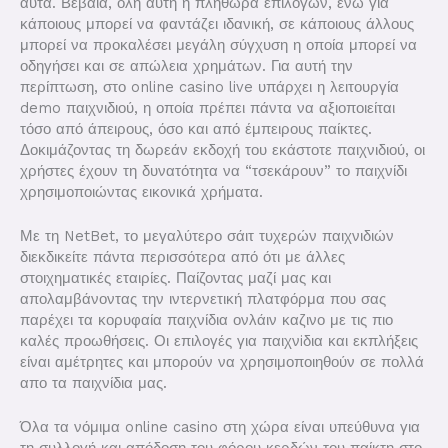
αυτά. Βέβαια, όλη αυτή η πληθώρα επιλογών, ενώ για
κάποιους μπορεί να φαντάζει ιδανική, σε κάποιους άλλους
μπορεί να προκαλέσει μεγάλη σύγχυση η οποία μπορεί να
οδηγήσει και σε απώλεια χρημάτων. Για αυτή την
περίπτωση, στο online casino live υπάρχει η λειτουργία
demo παιχνιδιού, η οποία πρέπει πάντα να αξιοποιείται
τόσο από άπειρους, όσο και από έμπειρους παίκτες.
Δοκιμάζοντας τη δωρεάν εκδοχή του εκάστοτε παιχνιδιού, οι
χρήστες έχουν τη δυνατότητα να “τσεκάρουν” το παιχνίδι
χρησιμοποιώντας εικονικά χρήματα.
Με τη NetBet, το μεγαλύτερο σάιτ τυχερών παιχνιδιών
διεκδικείτε πάντα περισσότερα από ότι με άλλες
στοιχηματικές εταιρίες. Παίζοντας μαζί μας και
απολαμβάνοντας την ιντερνετική πλατφόρμα που σας
παρέχει τα κορυφαία παιχνίδια ονλάιν καζινο με τις πιο
καλές προωθήσεις. Οι επιλογές για παιχνiδια και εκπλήξεις
είναι αμέτρητες και μπορούν να χρησιμοποιηθούν σε πολλά
απο τα παιχνίδια μας.
Όλα τα νόμιμα online casino στη χώρα είναι υπεύθυνα για