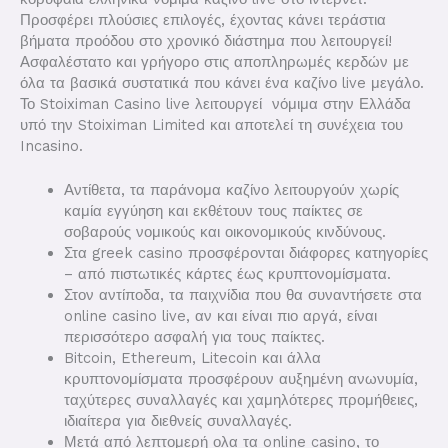
Προσφέρει πλούσιες επιλογές, έχοντας κάνει τεράστια
βήματα προόδου στο χρονικό διάστημα που λειτουργεί!
Ασφαλέστατο και γρήγορο στις αποπληρωμές κερδών με
όλα τα βασικά συστατικά που κάνει ένα καζίνο live μεγάλο.
Το Stoiximan Casino live λειτουργεί νόμιμα στην Ελλάδα
υπό την Stoiximan Limited και αποτελεί τη συνέχεια του
Incasino.
Αντίθετα, τα παράνομα καζίνο λειτουργούν χωρίς
καμία εγγύηση και εκθέτουν τους παίκτες σε
σοβαρούς νομικούς και οικονομικούς κινδύνους.
Στα greek casino προσφέρονται διάφορες κατηγορίες
– από πιστωτικές κάρτες έως κρυπτονομίσματα.
Στον αντίποδα, τα παιχνίδια που θα συναντήσετε στα
online casino live, αν και είναι πιο αργά, είναι
περισσότερο ασφαλή για τους παίκτες.
Bitcoin, Ethereum, Litecoin και άλλα
κρυπτονομίσματα προσφέρουν αυξημένη ανωνυμία,
ταχύτερες συναλλαγές και χαμηλότερες προμήθειες,
ιδιαίτερα για διεθνείς συναλλαγές.
Μετά από λεπτομερή ολα τα online casino, το