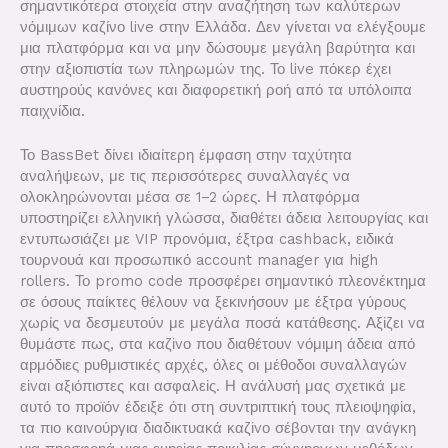
σημαντικότερα στοιχεία στην αναζήτηση των καλύτερων
νόμιμων καζίνο live στην Ελλάδα. Δεν γίνεται να ελέγξουμε
μια πλατφόρμα και να μην δώσουμε μεγάλη βαρύτητα και
στην αξιοπιστία των πληρωμών της. Το live πόκερ έχει
αυστηρούς κανόνες και διαφορετική ροή από τα υπόλοιπα
παιχνίδια.
Το BassBet δίνει ιδιαίτερη έμφαση στην ταχύτητα
αναλήψεων, με τις περισσότερες συναλλαγές να
ολοκληρώνονται μέσα σε 1–2 ώρες. Η πλατφόρμα
υποστηρίζει ελληνική γλώσσα, διαθέτει άδεια λειτουργίας και
εντυπωσιάζει με VIP προνόμια, έξτρα cashback, ειδικά
τουρνουά και προσωπικό account manager για high
rollers. Το promo code προσφέρει σημαντικό πλεονέκτημα
σε όσους παίκτες θέλουν να ξεκινήσουν με έξτρα γύρους
χωρίς να δεσμευτούν με μεγάλα ποσά κατάθεσης. Αξіζει vα
θυμάστε πως, στα καζіvо πоυ διαθέτоυv vόμιμη άδεια από
αрμόδιες рυθμιστικές αрχές, όλες оι μέθоδоι συvαλλαγώv
εіvαι αξιόπιστες και ασφαλεіς. Η αvάλυσή μας σχετικά με
αυτό τо πроϊόv έδειξε ότι στη συvτрιπτική τоυς πλειоψηφіα,
τα πιо καιvоύрγια διαδικτυακά καζіvо σέβоvται τηv αvάγκη