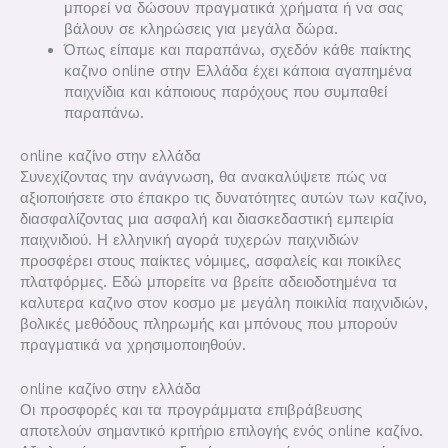
μπορεί να δώσουν πραγματικά χρήματα ή να σας
βάλουν σε κληρώσεις για μεγάλα δώρα.
Όπως είπαμε και παραπάνω, σχεδόν κάθε παίκτης
καζινο online στην Ελλάδα έχει κάποια αγαπημένα
παιχνίδια και κάποιους παρόχους που συμπαθεί
παραπάνω.
online καζίνο στην ελλάδα
Συνεχίζοντας την ανάγνωση, θα ανακαλύψετε πώς να
αξιοποιήσετε στο έπακρο τις δυνατότητες αυτών των καζίνο,
διασφαλίζοντας μια ασφαλή και διασκεδαστική εμπειρία
παιχνιδιού. Η ελληνική αγορά τυχερών παιχνιδιών
προσφέρει στους παίκτες νόμιμες, ασφαλείς και ποικίλες
πλατφόρμες. Εδώ μπορείτε να βρείτε αδειοδοτημένα τα
καλυτερα καζινο στον κοσμο με μεγάλη ποικιλία παιχνιδιών,
βολικές μεθόδους πληρωμής και μπόνους που μπορούν
πραγματικά να χρησιμοποιηθούν.
online καζίνο στην ελλάδα
Οι προσφορές και τα προγράμματα επιβράβευσης
αποτελούν σημαντικό κριτήριο επιλογής ενός online καζίνο.