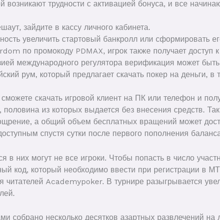
ей возникают трудности с активацией бонуса, и все начина
шаут, зайдите в кассу личного кабинета.
ость увеличить стартовый банкролл или сформировать его
rdom по промокоду PDMAX, игрок также получает доступ к 
нзией международного регулятора верификация может быть
кий рум, который предлагает скачать покер на деньги, в т
можете скачать игровой клиент на ПК или телефон и полу
, половина из которых выдается без внесения средств. Та
ощрение, а общий объем бесплатных вращений может дост
доступным спустя сутки после первого пополнения баланса
ся в них могут не все игроки. Чтобы попасть в число участ
ный код, который необходимо ввести при регистрации в М
я читателей Academypoker. В турнире разыгрывается ув
лей.
ами собрано несколько десятков азартных развлечений на