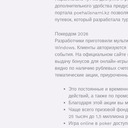
дополнительного удобства преду
портала poehalisnami.kz позволя
путевок, который разработала ту
Покердом 2026
Разработчики приготовили мульт
Windows. Клиенты авторизуются 
события. На официальном сайте
выдачу бонусов для онлайн-игры 
видно по наличию рублевых счет
тематические акции, приуроченны
Это постоянные и временн
действий, а также по пром
Благодаря этой акции вы м
Чаще всего призовой фонд 
25 тысяч до 1,5 миллиона р
Игра online в poker доступ