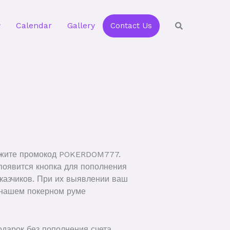
Calendar
Gallery
Contact Us
кажите промокод POKERDOM777.
появится кнопка для пополнения
сказчиков. При их выявлении ваш
 нашем покерном руме
дарок без пополнения счета