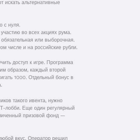
ют искать альтернативные
 с нуля.
участию во всех акциях рума.
 обязательная или выборочная.
ом числе и на российские рубли.
чить доступ к игре. Программа
ким образом, каждый второй
игать 1000. Отдельный бонус в
.
ников такого ивента, нужно
ТТ-лобби. Еще один регулярный
еличенный призовой фонд —
 любой вкус. Оператор решил