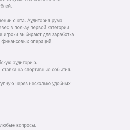
блей.
нении счета. Аудитория рума
евес в пользу первой категории
ие игроки выбирают для заработка
я финансовых операций.
йскую аудиторию.
 ставки на спортивные события.
тупную через несколько удобных
а любые вопросы.