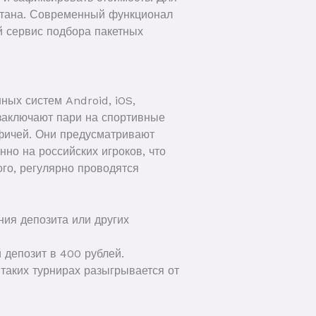
хстана. Современный функционал
й сервис подбора пакетных
ых систем Android, iOS,
заключают пари на спортивные
фичей. Они предусматривают
но на российских игроков, что
го, регулярно проводятся
ия депозита или других
 депозит в 400 рублей.
 таких турнирах разыгрывается от