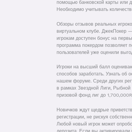
помощью банковской карты или др
Необходимо учитывать количеств
Обзоры отзывов реальных игроко
виртуальном клубе. ДжекПокер — 
игрокам доступен бонус на первы
программа покердом позволяет п
пользователей уже оценили выгод
Игроки на высший балл оцениваю
способов заработать. Узнать об 
нашем форуме. Среди других рег
в рамках Звездной Лиги, Рыбной 
призовой фонд лиг до 1,700,000R
Новичков ждут щедрые приветстве
регистрации, не рискуя собстве
Любой новый игрок может опробо
депозита. Если вы активировали