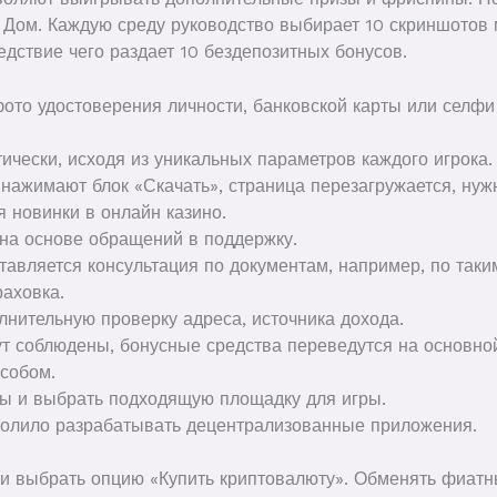
р Дом. Каждую среду руководство выбирает 10 скриншото
едствие чего раздает 10 бездепозитных бонусов.
ото удостоверения личности, банковской карты или селфи
ически, исходя из уникальных параметров каждого игрока.
е нажимают блок «Скачать», страница перезагружается, ну
 новинки в онлайн казино.
на основе обращений в поддержку.
тавляется консультация по документам, например, по так
раховка.
лнительную проверку адреса, источника дохода.
ут соблюдены, бонусные средства переведутся на основной
собом.
мы и выбрать подходящую площадку для игры.
олило разрабатывать децентрализованные приложения.
 и выбрать опцию «Купить криптовалюту». Обменять фиатн