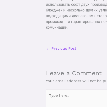
использовать софт двух производ
блэкджек и несколько других увл
подходящими диапазонами ставок
промокод – и гарантированно пол
комбинации.
←
Previous Post
Leave a Comment
Your email address will not be p
Type
here..