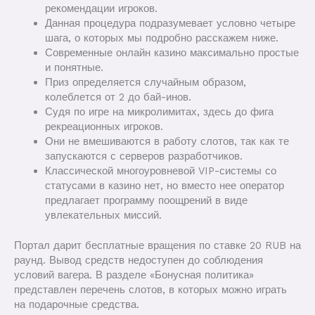
рекомендации игроков.
Данная процедура подразумевает условно четыре
шага, о которых мы подробно расскажем ниже.
Современные онлайн казино максимально простые
и понятные.
Приз определяется случайным образом,
колеблется от 2 до бай-инов.
Судя по игре на микролимитах, здесь до фига
рекреационных игроков.
Они не вмешиваются в работу слотов, так как те
запускаются с серверов разработчиков.
Классической многоуровневой VIP-системы со
статусами в казино нет, но вместо нее оператор
предлагает программу поощрений в виде
увлекательных миссий.
Портал дарит бесплатные вращения по ставке 20 RUB на
раунд. Вывод средств недоступен до соблюдения
условий вагера. В разделе «Бонусная политика»
представлен перечень слотов, в которых можно играть
на подарочные средства.