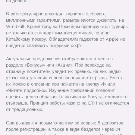
на деньги.
В руме регулярно проходят турнирные серии с
миллионными гарантиями, разыгрываются джекпоты на
WIndFall. Кроме того, на Покердом организуются турниры
не только по стандартным дисциплинам, но и по
Китайскому покеру. Обладателям гаджетов от Apple не
придется скачивать покерный софт.
Актуальные предложения отображаются в меню в
разделе «Бонусы» или «Акции». При переходе на
страницу посетитель увидит их превью. На них редко
указывают условия использования и отыгрыша. Узнать
их можно в описании при нажатии на кнопку «i» или
«Читать подробно». Изучение требований позволит
оценить целесообразность активации бонуса, сложность
отыгрыша. Принцип работы казино на ETH не отличается
от традиционных.
Они выдаются новым клиентам за первые 5 депозитов
после регистрации, а также в виде бездепов через 24