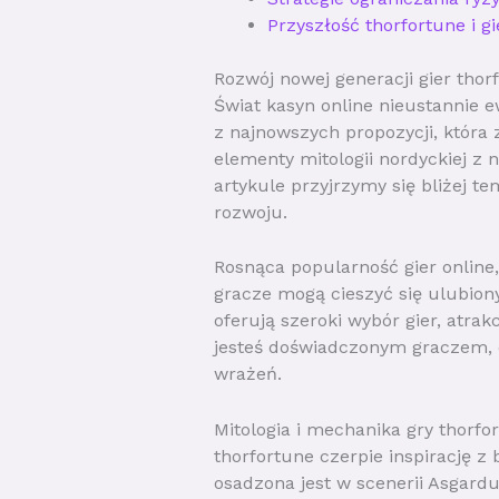
Przyszłość thorfortune i g
Rozwój nowej generacji gier thor
Świat kasyn online nieustannie 
z najnowszych propozycji, która
elementy mitologii nordyckiej z 
artykule przyjrzymy się bliżej 
rozwoju.
Rosnąca popularność gier onlin
gracze mogą cieszyć się ulubio
oferują szeroki wybór gier, atrak
jesteś doświadczonym graczem, 
wrażeń.
Mitologia i mechanika gry thorfo
thorfortune czerpie inspirację z 
osadzona jest w scenerii Asgardu