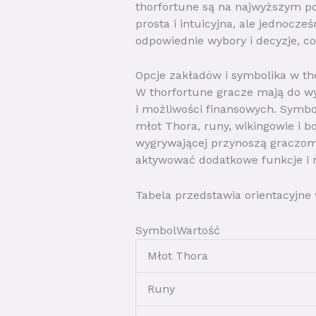
thorfortune są na najwyższym po
prosta i intuicyjna, ale jednocz
odpowiednie wybory i decyzje, co
Opcje zakładów i symbolika w th
W thorfortune gracze mają do wy
i możliwości finansowych. Symbol
młot Thora, runy, wikingowie i b
wygrywającej przynoszą graczom n
aktywować dodatkowe funkcje i 
Tabela przedstawia orientacyjne 
SymbolWartość
Młot Thora
Runy