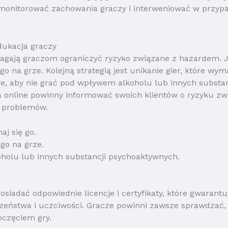
 monitorować zachowania graczy i interweniować w przyp
edukacja graczy
pomagają graczom ograniczyć ryzyko związane z hazardem. J
o na grze. Kolejną strategią jest unikanie gier, które wy
że, aby nie grać pod wpływem alkoholu lub innych substa
na online powinny informować swoich klientów o ryzyku z
 problemów.
aj się go.
go na grze.
holu lub innych substancji psychoaktywnych.
siadać odpowiednie licencje i certyfikaty, które gwarantuj
zeństwa i uczciwości. Gracze powinni zawsze sprawdzać, 
oczęciem gry.