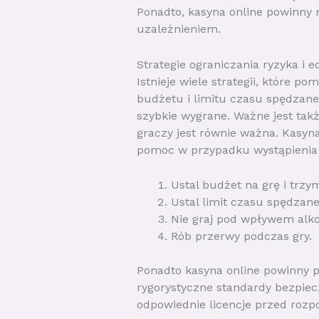
Ponadto, kasyna online powinny
uzależnieniem.
Strategie ograniczania ryzyka i 
Istnieje wiele strategii, które 
budżetu i limitu czasu spędzaneg
szybkie wygrane. Ważne jest tak
graczy jest równie ważna. Kasy
pomoc w przypadku wystąpienia
Ustal budżet na grę i trzym
Ustal limit czasu spędzane
Nie graj pod wpływem alko
Rób przerwy podczas gry.
Ponadto kasyna online powinny po
rygorystyczne standardy bezpiec
odpowiednie licencje przed rozp