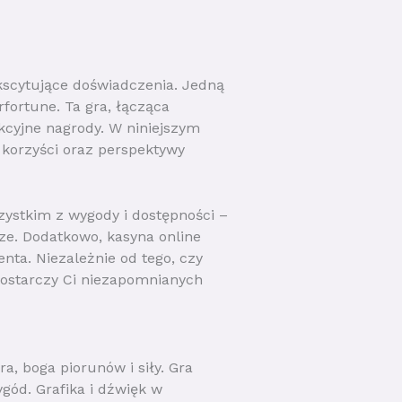
ekscytujące doświadczenia. Jedną
fortune. Ta gra, łącząca
akcyjne nagrody. W niniejszym
 korzyści oraz perspektywy
zystkim z wygody i dostępności –
ze. Dodatkowo, kasyna online
enta. Niezależnie od tego, czy
dostarczy Ci niezapomnianych
ra, boga piorunów i siły. Gra
ygód. Grafika i dźwięk w